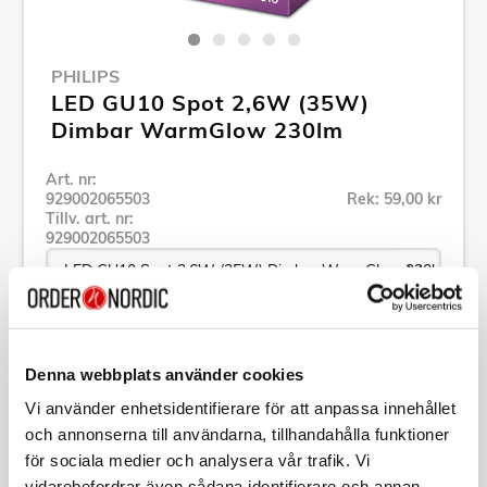
PHILIPS
LED GU10 Spot 2,6W (35W)
Dimbar WarmGlow 230lm
Art. nr:
929002065503
Rek: 59,00 kr
Tillv. art. nr:
929002065503
Se alla produkter inom Philips
Denna webbplats använder cookies
Vi använder enhetsidentifierare för att anpassa innehållet
Specifikation
och annonserna till användarna, tillhandahålla funktioner
för sociala medier och analysera vår trafik. Vi
Beskrivning
vidarebefordrar även sådana identifierare och annan