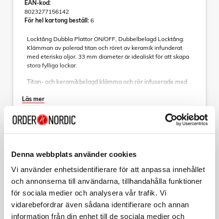
EAN-kod:
8023277156142
För hel kartong beställ:
6
Locktång Dubbla Plattor ON/OFF, Dubbelbelagd Locktång:
Klämman av polerad titan och röret av keramik infunderat
med eteriska oljor. 33 mm diameter är idealiskt för att skapa
stora fylliga lockar.
Titan- och keramikbelagd klämma och rör infuserade med
eteriska oljor
Läs mer
ON-OFF DUAL PLATES är en dubbelbelagd locktång:
klämman är tillverkad av polerad titan och röret av keramik
som är infunderad med eteriska oljor. Titan är en utmärkt
värmeledare, som förblir konstant under varje steg i
stylingen. Keramiken som är berikad med eteriska oljor ger
Sortera
en lätt och skonsam glidupplevelse på håret och ger näring
på djupet samtidigt som den skyddar hårets naturliga fukt.
Denna webbplats använder cookies
Kollektion
Vi använder enhetsidentifierare för att anpassa innehållet
Diametern 19 mm är idealisk för att skapa snäva,
GA.MA
avsmalnande lockar; diametern 25 mm är den perfekta
och annonserna till användarna, tillhandahålla funktioner
Plattång LED Dual Plates Gold CP14
mellanvägen för mjuka lockar, som när de kammas försiktigt
för sociala medier och analysera vår trafik. Vi
blir mer naturligt utseende vågor; för stora, fylliga lockar
Art nr:
vidarebefordrar även sådana identifierare och annan
måste du dock använda 33 mm locktången. Den 360°
A12963
vridbara sladden ger maximal rörelsefrihet, medan den
information från din enhet till de sociala medier och
Tillv. art. nr: