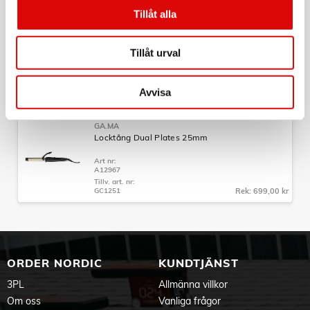
Tillåt alla
GA.MA
Locktång Dual Plates 33mm
Tillåt urval
Art nr:
A12969
Tillv. art. nr:
Avvisa
GC1252
Rek: 749,00 kr
GA.MA
Locktång Dual Plates 25mm
Art nr:
A12967
Tillv. art. nr:
GC1251
Rek: 699,00 kr
ORDER NORDIC
KUNDTJÄNST
3PL
Allmänna villkor
Om oss
Vanliga frågor