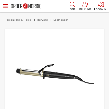
SÖK
BLI KUND
LOGGA IN
Personvård & Hälsa
Hårvård
Locktänger