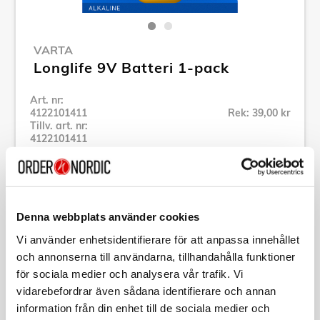
VARTA
Longlife 9V Batteri 1-pack
Art. nr:
4122101411
Rek: 39,00 kr
Tillv. art. nr:
4122101411
Se alla produkter inom Varta
Specifikation
Denna webbplats använder cookies
Vi använder enhetsidentifierare för att anpassa innehållet
och annonserna till användarna, tillhandahålla funktioner
Beskrivning
för sociala medier och analysera vår trafik. Vi
vidarebefordrar även sådana identifierare och annan
Art. nr:
4122101411
information från din enhet till de sociala medier och
Tillv. art. nr:
4122101411