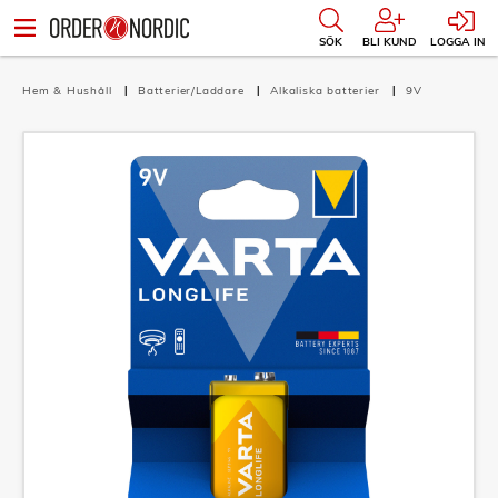
SÖK
BLI KUND
LOGGA IN
Hem & Hushåll
Batterier/Laddare
Alkaliska batterier
9V