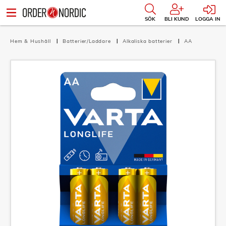
SÖK
BLI KUND
LOGGA IN
Hem & Hushåll
Batterier/Laddare
Alkaliska batterier
AA