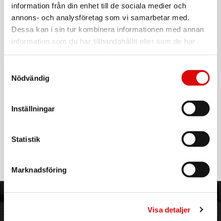
information från din enhet till de sociala medier och
Art. nr:
4106101414
annons- och analysföretag som vi samarbetar med.
Tillv. art. nr:
4106101414
Dessa kan i sin tur kombinera informationen med annan
EAN-kod:
4008496525157
information som du har tillhandahållit eller som de har
För hel kartong beställ:
samlat in när du har använt deras tjänster.
20
Samtyckesval
VARTA Longlife AA-batteri 4-pack
Nödvändig
VARTA LONGLIFE är ett batteri som räcker länge, särskilt i
enheter med konstant och låg energiförbrukning, som
Inställningar
fjärrkontroller, väggklockor eller radioapparater. LONGLIFE-
batterier utmärker sig med sin långvariga förbrukningstid och
pålitliga kraftförsörjning. 10 års förvaringsgaranti.
Läs mer
Statistik
LONGLIFE AA
- Radio
- Fjärrkontroll för TV och HiFi
Marknadsföring
- Klocka/Väggklocka
Översikt
- Långvarig kraft för apparater med regelbunden och låg
ORDER NORDIC
KUNDTJÄNST
energiförbrukning som fjärrkontroller för TV och
Visa detaljer
musikanläggningar, väggklockor, radio etc.
3PL
Allmänna villkor