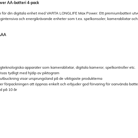
wer AA-batteri 4-pack
 för din digitala enhet med VARTA LONGLIFE Max Power. Ett premiumbatteri utveckla
 högintensiva och energikrävande enheter som t.ex. spelkonsoler, kamerablixtar oc
AAA
gteknologiska apparater som kamerablixtar, digitala kameror, spelkontroller etc.
sas tydligt med hjälp av piktogram
utbuckning visar ursprungsland på de viktigaste produkterna
åter förpackningen att öppnas enkelt och erbjuder god förvaring för oanvända batte
id på 10 år