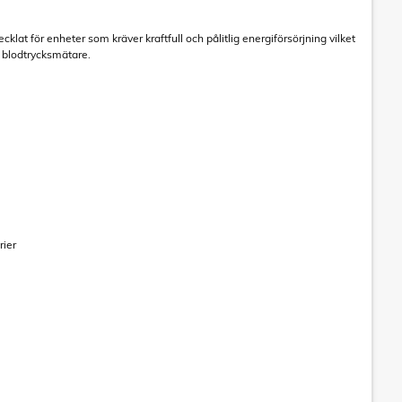
t för enheter som kräver kraftfull och pålitlig energiförsörjning vilket
h blodtrycksmätare.
rier