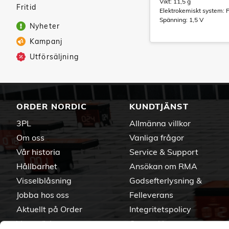
Vikt: 11,5 g
Fritid
Elektrokemiskt system: 
Spänning: 1,5 V
Nyheter
Kampanj
Utförsäljning
ORDER NORDIC
KUNDTJÄNST
3PL
Allmänna villkor
Om oss
Vanliga frågor
Vår historia
Service & Support
Hållbarhet
Ansökan om RMA
Visselblåsning
Godsefterlysning &
Jobba hos oss
Felleverans
Aktuellt på Order
Integritetspolicy
Varumärken
Om cookies