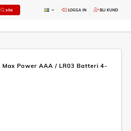
LOGGA IN
BLI KUND
SÖK
e Max Power AAA / LR03 Batteri 4-