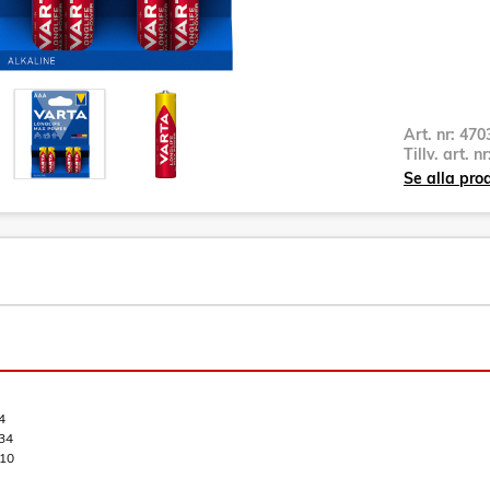
Art. nr:
470
Tillv. art. n
Se alla pro
4
34
10