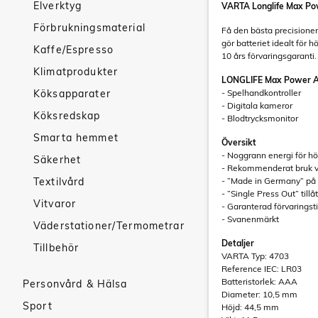
Elverktyg
VARTA Longlife Max Po
Förbrukningsmaterial
Få den bästa precisionen
gör batteriet idealt för
Kaffe/Espresso
10 års förvaringsgaranti.
Klimatprodukter
LONGLIFE Max Power 
Köksapparater
- Spelhandkontroller
- Digitala kameror
Köksredskap
- Blodtrycksmonitor
Smarta hemmet
Översikt
- Noggrann energi för hö
Säkerhet
- Rekommenderat bruk vi
Textilvård
- ”Made in Germany” på 
- ”Single Press Out” till
Vitvaror
- Garanterad förvaringst
- Svanenmärkt
Väderstationer/Termometrar
Detaljer
Tillbehör
VARTA Typ: 4703
Reference IEC: LR03
Batteristorlek: AAA
Personvård & Hälsa
Diameter: 10,5 mm
Sport
Höjd: 44,5 mm