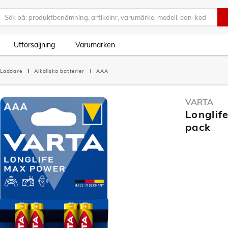
Utförsäljning
Varumärken
r/Laddare
Alkaliska batterier
AAA
VARTA
Longlif
pack