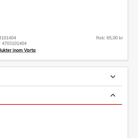
3101404
Rek: 65,00 kr
r:
4703101404
dukter inom Varta