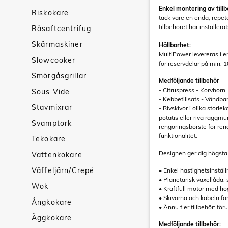
Enkel montering av tillb
Riskokare
tack vare en enda, repete
tillbehöret har installera
Råsaftcentrifug
Skärmaskiner
Hållbarhet:
MultiPower levereras i e
Slowcooker
för reservdelar på min. 1
Smörgåsgrillar
Medföljande tillbehör
- Citruspress - Korvhorn
Sous Vide
- Kebbetillsats - Vändba
Stavmixrar
- Rivskivor i olika storl
potatis eller riva raggmu
Svamptork
rengöringsborste för reng
funktionalitet.
Tekokare
Designen ger dig högsta 
Vattenkokare
Våffeljärn/Crepé
• Enkel hastighetsinstäl
• Planetarisk växellåda: 
Wok
• Kraftfull motor med h
• Skivorna och kabeln fö
Ångkokare
• Ännu fler tillbehör: fö
Äggkokare
Medföljande tillbehör: