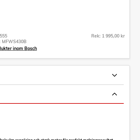
555
Rek: 1 995,00 kr
r:
MFWS430B
dukter inom Bosch