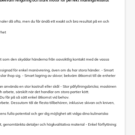
 bekväm rengöring och stark motor för perfekt malningsresultat
aler då ofta, men du får ändå ett exakt och bra resultat på en och
rhet
gt som den skyddar händerna från oavsiktlig kontakt med de vassa
 Designad för enkel manövrering, även om du har stora händer. - Smart
lar ihop sig. - Smart lagring av skivor; bekväm åtkomst till de enheter
 använda en stor kastrull eller skål - Stor påfyllningsbricka; maskinen
h arbete, särskilt när det handlar om stora partier kött.
t. Du får på så sätt enkel åtkomst vid behov.
rbete. Dessutom tål de flesta tillbehören, inklusive skivan och kniven,
s fulla potential och ger dig möjlighet att vidga dina kulinariska
 genomtänkta detaljer och högkvalitativa material - Enkel förflyttning: