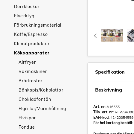
Dörrklockor
Elverktyg
Förbrukningsmaterial
Kaffe/Espresso
Klimatprodukter
Köksapparater
Airfryer
Bakmaskiner
Specifikation
Brödrostar
Beskrivning
Bänkspis/Kokplattor
Chokladfontän
Art. nr:
A16555
Elgrillar/Varmhållning
Tillv. art. nr:
MFWS430
Elvispar
EAN-kod:
42420054559
För hel kartong beställ:
Fondue