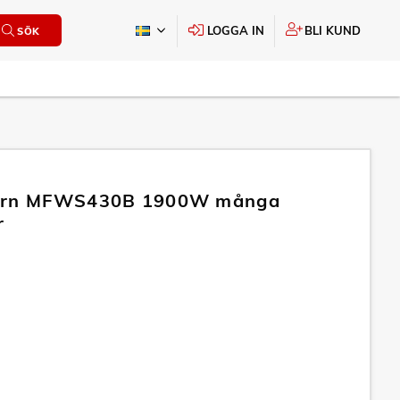
LOGGA IN
BLI KUND
SÖK
arn MFWS430B 1900W många
r