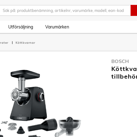
Utförsäljning
Varumärken
rater
Köttkvarnar
BOSCH
Köttkv
tillbehö