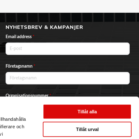
NYHETSBREV & KAMPANJER
Email address
*
Företagsnamn
*
Organisationsnummer
*
Tillåt alla
illhandahålla
Ja, jag vill prenumerera på nyhetsbrevet.
ifierare och
Tillåt urval
vi