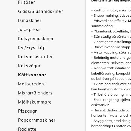
Designen ger dig högsta
Fritöser
- Kraftfull motor; enke
Glass/Slushmaskiner
- Snabb malning: tidsbes
Ismaskiner
- Prisvärd och effektiv;
samma gång.
Juicepress
- Planetarisk växellåda; 
- Står stadig på bänken
Kolsyremaskiner
- 2 hastighetsinställning
- Backfunktion vid stopp
Kyl/Frysskåp
- Metallkoppling: säkers
Köksassistenter
- Behändig matare: ergo
elementen. Bekvämligh
Köksvågar
- Manöverratt: intuitiv 
kabelförvaring: kompakt o
Köttkvarnar
du behöver på toppen av
Matberedare
- 12 cm hög: tack vare e
kan bearbeta större kvant
Mixrar/Blenders
- Tillbehörsförvaring i m
- Enkel rengöring: själva
Mjölkskummare
diskmaskin.
- Recept: dedikerade och
Pizzaugn
horisonter. Material och
Popcornmaskiner
- Snygg detaljerad desig
bärhandtaget i botten a
Raclette