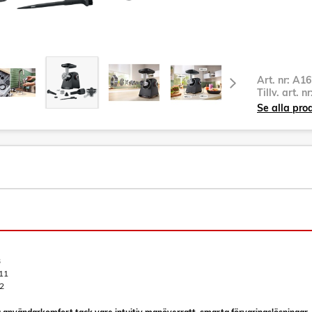
Art. nr:
A16
Tillv. art. n
Se alla pro
B
11
2