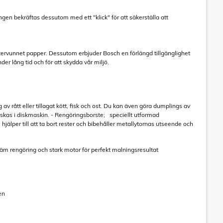
ngen bekräftas dessutom med ett "klick" för att säkerställa att
tervunnet papper. Dessutom erbjuder Bosch en förlängd tillgänglighet
der lång tid och för att skydda vår miljö.
av rått eller tillagat kött, fisk och ost. Du kan även göra dumplings av
 diskas i diskmaskin. - Rengöringsborste; speciellt utformad
jälper till att ta bort rester och bibehåller metallytornas utseende och
väm rengöring och stark motor för perfekt malningsresultat
ten