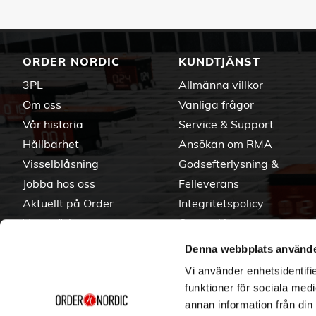
ORDER NORDIC
KUNDTJÄNST
3PL
Allmänna villkor
Om oss
Vanliga frågor
Vår historia
Service & Support
Hållbarhet
Ansökan om RMA
Visselblåsning
Godsefterlysning &
Jobba hos oss
Felleverans
Aktuellt på Order
Integritetspolicy
Varumärken
Om cookies
Denna webbplats använde
Vi använder enhetsidentifie
funktioner för sociala medi
annan information från din