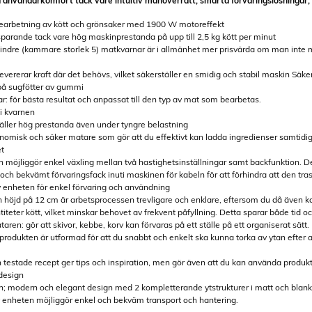
 användarkomfort tack vare intuitiv manöverratt, smarta förvaringslösningar,
l bearbetning av kött och grönsaker med 1900 W motoreffekt
parande tack vare hög maskinprestanda på upp till 2,5 kg kött per minut
 Mindre (kammare storlek 5) matkvarnar är i allmänhet mer prisvärda om man inte m
levererar kraft där det behövs, vilket säkerställer en smidig och stabil maskin Säke
 på sugfötter av gummi
ar: för bästa resultat och anpassat till den typ av mat som bearbetas.
 i kvarnen
täller hög prestanda även under tyngre belastning
nomisk och säker matare som gör att du effektivt kan ladda ingredienser samtidi
et
och möjliggör enkel växling mellan två hastighetsinställningar samt backfunktion.
ch bekvämt förvaringsfack inuti maskinen för kabeln för att förhindra att den trass
 enheten för enkel förvaring och användning
n höjd på 12 cm är arbetsprocessen trevligare och enklare, eftersom du då även kan
iteter kött, vilket minskar behovet av frekvent påfyllning. Detta sparar både tid oc
ataren: gör att skivor, kebbe, korv kan förvaras på ett ställe på ett organiserat sät
 produkten är utformad för att du snabbt och enkelt ska kunna torka av ytan efter a
 testade recept ger tips och inspiration, men gör även att du kan använda produkten
 design
n; modern och elegant design med 2 kompletterande ytstrukturer i matt och blankt,
v enheten möjliggör enkel och bekväm transport och hantering.