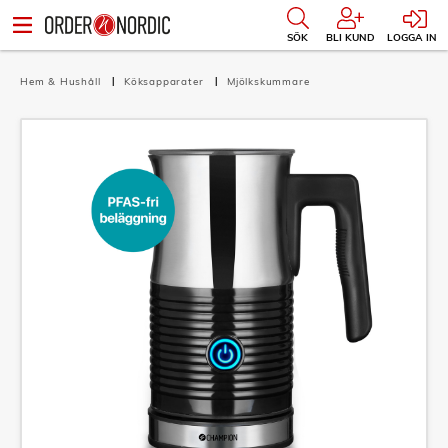
SÖK
BLI KUND
LOGGA IN
Hem & Hushåll
Köksapparater
Mjölkskummare