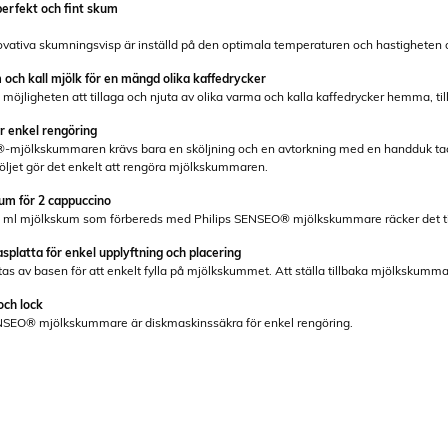
perfekt och fint skum
ovativa skumningsvisp är inställd på den optimala temperaturen och hastigheten oc
ch kall mjölk för en mängd olika kaffedrycker
öjligheten att tillaga och njuta av olika varma och kalla kaffedrycker hemma, till
r enkel rengöring
-mjölkskummaren krävs bara en sköljning och en avtorkning med en handduk tac
öljet gör det enkelt att rengöra mjölkskummaren.
kum för 2 cappuccino
 ml mjölkskum som förbereds med Philips SENSEO® mjölkskummare räcker det til
splatta för enkel upplyftning och placering
s av basen för att enkelt fylla på mjölkskummet. Att ställa tillbaka mjölkskumma
och lock
SENSEO® mjölkskummare är diskmaskinssäkra för enkel rengöring.