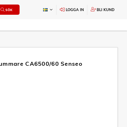
LOGGA IN
BLI KUND
SÖK
kummare CA6500/60 Senseo