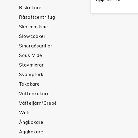
Riskokare
Råsaftcentrifug
Skärmaskiner
Slowcooker
Smörgåsgrillar
Sous Vide
Stavmixrar
Svamptork
Tekokare
Vattenkokare
Våffeljärn/Crepé
Wok
Ångkokare
Äggkokare