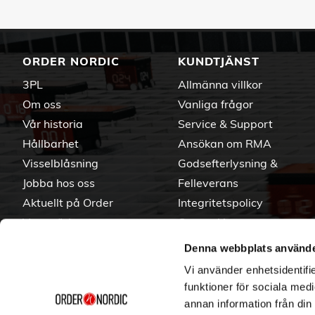
ORDER NORDIC
KUNDTJÄNST
3PL
Allmänna villkor
Om oss
Vanliga frågor
Vår historia
Service & Support
Hållbarhet
Ansökan om RMA
Visselblåsning
Godsefterlysning &
Jobba hos oss
Felleverans
Aktuellt på Order
Integritetspolicy
Varumärken
Om cookies
Denna webbplats använde
Vi använder enhetsidentifie
funktioner för sociala medi
annan information från din