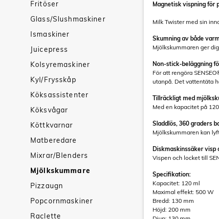
Fritöser
Magnetisk vispning för 
Glass/Slushmaskiner
Milk Twister med sin inn
Ismaskiner
Skumning av både varm o
Mjölkskummaren ger dig m
Juicepress
Kolsyremaskiner
Non-stick-beläggning fö
För att rengöra SENSEO®
Kyl/Frysskåp
utanpå. Det vattentäta h
Köksassistenter
Tillräckligt med mjölks
Med en kapacitet på 120
Köksvågar
Sladdlös, 360 graders ba
Köttkvarnar
Mjölkskummaren kan lyfta
Matberedare
Diskmaskinssäker visp 
Mixrar/Blenders
Vispen och locket till 
Mjölkskummare
Specifikation:
Kapacitet: 120 ml
Pizzaugn
Maximal effekt: 500 W
Popcornmaskiner
Bredd: 130 mm
Höjd: 200 mm
Raclette
Djup: 130 mm