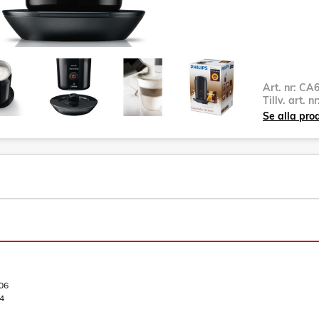
Art. nr:
CA6
Tillv. art. n
Se alla pro
06
4