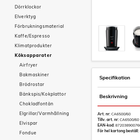
Dörrklockor
Elverktyg
Förbrukningsmaterial
Kaffe/Espresso
Klimatprodukter
Köksapparater
Airfryer
Bakmaskiner
Specifikation
Brödrostar
Bänkspis/Kokplattor
Beskrivning
Chokladfontän
Elgrillar/Varmhållning
Art. nr:
CA6500/60
Tillv. art. nr:
CA6500/60
Elvispar
EAN-kod:
87203890076
För hel kartong beställ:
Fondue