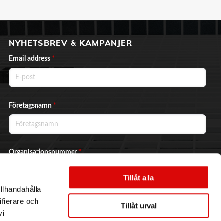
NYHETSBREV & KAMPANJER
Email address
*
Företagsnamn
*
Organisationsnummer
*
Tillåt alla
illhandahålla
Ja, jag vill prenumerera på nyhetsbrevet.
ifierare och
Tillåt urval
vi