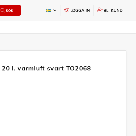
LOGGA IN
BLI KUND
SÖK
 20 l. varmluft svart TO2068