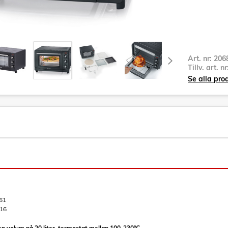
Art. nr:
206
Tillv. art. n
Se alla pro
61
16