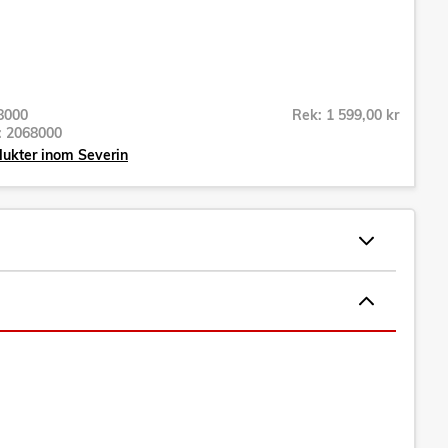
8000
Rek: 1 599,00 kr
r:
2068000
dukter inom Severin