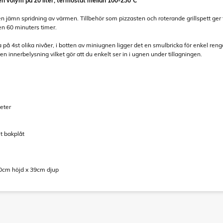
n volym på 20 liter, termostat mellan 100-230°C
en jämn spridning av värmen. Tillbehör som pizzasten och roterande grillspett ger f
en 60 minuters timer.
på 4st olika nivåer, i botten av miniugnen ligger det en smulbricka för enkel reng
 innerbelysning vilket gör att du enkelt ser in i ugnen under tillagningen.
eter
mt bakplåt
0cm höjd x 39cm djup