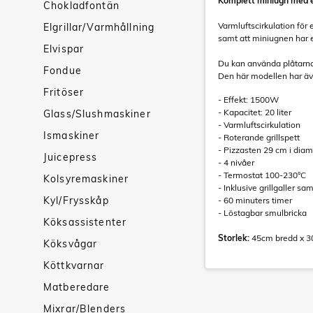
Komplett miniugn med e
Chokladfontän
Varmluftscirkulation för 
Elgrillar/Varmhållning
samt att miniugnen har 
Elvispar
Du kan använda plåtarna 
Fondue
Den här modellen har även
Fritöser
- Effekt: 1500W
- Kapacitet: 20 liter
Glass/Slushmaskiner
- Varmluftscirkulation
Ismaskiner
- Roterande grillspett
- Pizzasten 29 cm i diam
Juicepress
- 4 nivåer
- Termostat 100-230°C
Kolsyremaskiner
- Inklusive grillgaller sa
Kyl/Frysskåp
- 60 minuters timer
- Löstagbar smulbricka
Köksassistenter
Storlek:
45cm bredd x 3
Köksvågar
Köttkvarnar
Matberedare
Mixrar/Blenders