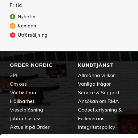
Fritid
Nyheter
Kampanj
Utförsäljning
ORDER NORDIC
KUNDTJÄNST
3PL
Allmänna villkor
Om oss
Vanliga frågor
Vår historia
Service & Support
Hållbarhet
Ansökan om RMA
Visselblåsning
Godsefterlysning &
Jobba hos oss
Felleverans
Aktuellt på Order
Integritetspolicy
Varumärken
Om cookies