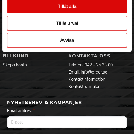
Vår historia
Service & Support
Tillåt alla
Hållbarhet
Ansökan om RMA
Visselblåsning
Godsefterlysning & Felleverans
Tillåt urval
Jobba hos oss
Integritetspolicy
Aktuellt på Order
Om cookies
Varumärken
Avvisa
BLI KUND
KONTAKTA OSS
Skapa konto
Telefon:
042 - 25 23 00
Email:
info@order.se
Kontaktinformation
Kontaktformulär
NYHETSBREV & KAMPANJER
Email address
*