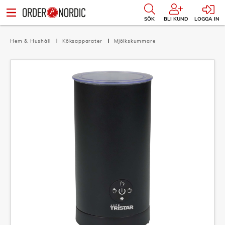
SÖK
BLI KUND
LOGGA IN
Hem & Hushåll
Köksapparater
Mjölkskummare