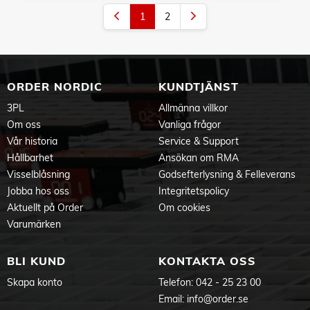
1
2
ORDER NORDIC
KUNDTJÄNST
3PL
Allmänna villkor
Om oss
Vanliga frågor
Vår historia
Service & Support
Hållbarhet
Ansökan om RMA
Visselblåsning
Godsefterlysning & Felleverans
Jobba hos oss
Integritetspolicy
Aktuellt på Order
Om cookies
Varumärken
BLI KUND
KONTAKTA OSS
Skapa konto
Telefon:
042 - 25 23 00
Email:
info@order.se