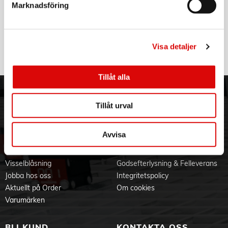
Marknadsföring
Tejphållare med handtag Ø 7,5 cm
Produktdokument
Art nr:
A10883
Tillv. art. nr:
WZ0074
Rek: 149,00 kr
Visa detaljer
Tillåt alla
ORDER NORDIC
KUNDTJÄNST
Tillåt urval
3PL
Allmänna villkor
Om oss
Vanliga frågor
Avvisa
Vår historia
Service & Support
Hållbarhet
Ansökan om RMA
Visselblåsning
Godsefterlysning & Felleverans
Jobba hos oss
Integritetspolicy
Aktuellt på Order
Om cookies
Varumärken
BLI KUND
KONTAKTA OSS