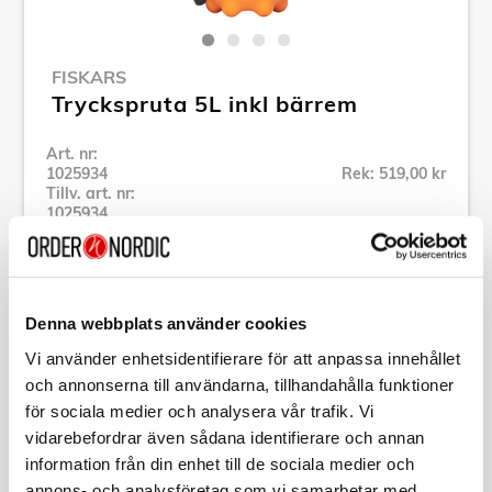
FISKARS
Tryckspruta 5L inkl bärrem
Art. nr:
1025934
Rek: 519,00 kr
Tillv. art. nr:
1025934
Se alla produkter inom Fiskars
Denna webbplats använder cookies
Specifikation
Vi använder enhetsidentifierare för att anpassa innehållet
och annonserna till användarna, tillhandahålla funktioner
Beskrivning
för sociala medier och analysera vår trafik. Vi
vidarebefordrar även sådana identifierare och annan
Art. nr:
1025934
information från din enhet till de sociala medier och
Tillv. art. nr:
1025934
annons- och analysföretag som vi samarbetar med.