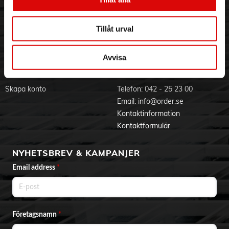
Visselblåsning
Godsefterlysning & Felleverans
Jobba hos oss
Integritetspolicy
Tillåt urval
Aktuellt på Order
Om cookies
Varumärken
Avvisa
BLI KUND
KONTAKTA OSS
Skapa konto
Telefon:
042 - 25 23 00
Email:
info@order.se
Kontaktinformation
Kontaktformulär
NYHETSBREV & KAMPANJER
Email address
*
Företagsnamn
*