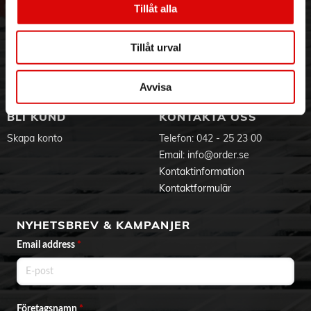
Tillåt alla
Hållbarhet
Ansökan om RMA
Visselblåsning
Godsefterlysning & Felleverans
Jobba hos oss
Integritetspolicy
Tillåt urval
Aktuellt på Order
Om cookies
Varumärken
Avvisa
BLI KUND
KONTAKTA OSS
Skapa konto
Telefon:
042 - 25 23 00
Email:
info@order.se
Kontaktinformation
Kontaktformulär
NYHETSBREV & KAMPANJER
Email address
*
Företagsnamn
*