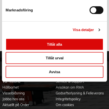
613646
Rek: 139,00 kr
Marknadsföring
GILLETTE
Rakblad Skinguard 4st
Art nr:
Visa detaljer
A13259
Tillv. art. nr:
487639
Rek: 199,00 kr
Tillåt alla
Tillåt urval
ORDER NORDIC
KUNDTJÄNST
3PL
Allmänna villkor
Avvisa
Om oss
Vanliga frågor
Vår historia
Service & Support
Hållbarhet
Ansökan om RMA
Visselblåsning
Godsefterlysning & Felleverans
Jobba hos oss
Integritetspolicy
Aktuellt på Order
Om cookies