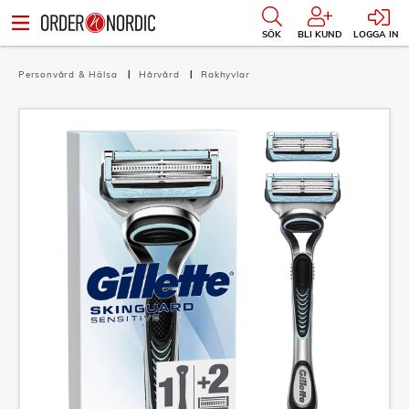
SÖK
BLI KUND
LOGGA IN
Personvård & Hälsa
Hårvård
Rakhyvlar