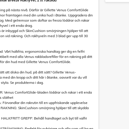
lide Breeze Rakhyvel, 2 st rakblad
ning på nästa nivå. Därför är Gillette Venus ComfortGlide
nnor framtagen med din unika hud i åtanke. Uppgradera din
dag. Med gelremsor som doftar av fresia löddrar och rakar
yvel i ett enda drag.
 är inbyggd och SkinCushion-smörjningen hjälper till att
ion vid rakning. Och rakhyveln med 3 blad ger upp till 30
d: Vårt halkfria, ergonomiska handtag ger dig en felfri
ibelt med alla Venus rakbladsrefiller för en rakning på ditt
d för din hud med Gillette Venus ComfortGlide.
ätt att älska din hud, på ditt sätt? Gillette Venus-
med din kropp och ditt hår i åtanke, oavsett var du vill
 styla. Se produkterna i dag.
Venus ComfortGlide-bladen löddrar och rakar i ett enda
s släthet
örvandlar din rakrutin till en uppfriskande upplevelse
AKNING: SkinCushion-smörjning hjälper till att skydda
LKFRITT GREPP: Behåll handtaget och byt till valfri
RÄNGNING: Perfekt för nybörjare och alla som vill ha en