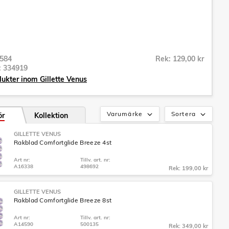
584
Rek: 129,00 kr
r:
334919
dukter inom Gillette Venus
Varumärke
Sortera
ör
Kollektion
GILLETTE VENUS
Rakblad Comfortglide Breeze 4st
Art nr:
Tillv. art. nr:
A16338
498692
Rek: 199,00 kr
GILLETTE VENUS
Rakblad Comfortglide Breeze 8st
Art nr:
Tillv. art. nr:
A14590
500135
Rek: 349,00 kr