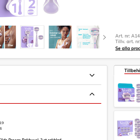
Art. nr:
A14
Tillv. art. n
Se alla pro
Tillbeh
19
6