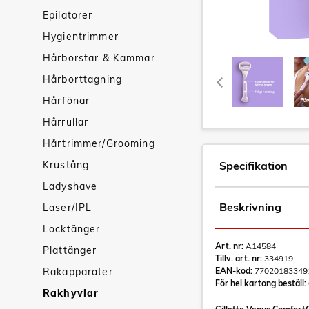
Epilatorer
Hygientrimmer
Hårborstar & Kammar
Hårborttagning
Hårfönar
Hårrullar
Hårtrimmer/Grooming
Krustång
Specifikation
Ladyshave
Beskrivning
Laser/IPL
Locktänger
Art. nr:
A14584
Plattänger
Tillv. art. nr:
334919
Rakapparater
EAN-kod:
77020183349
För hel kartong beställ:
Rakhyvlar