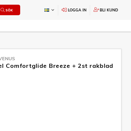
LOGGA IN
BLI KUND
SÖK
 VENUS
l Comfortglide Breeze + 2st rakblad