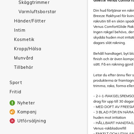
Gillette Venus ComfortG
Skäggtrimmer
Din hud förtjänar en rak
Varmluftsborstar
Breeze Rakhyvel för kvi
Händer/Fötter
rakrutin till en skön spa
Venus ComfortGlide Rakh
Intim
Ingen rakgel behövs, den
skydda huden mot irritat
Kosmetik
dagars slät rakning.
Kropp/Hälsa
Behåll handtaget, byt bla
Munvård
finish och är även kompat
sätt. Få en rakning gjor
Tillbehör
Letar du efter ännu fler s
produkterna är framtagna 
Sport
trimma, raka, forma eller
Fritid
- 2-i-1-RAKGELSREMSOR: 
drag för upp till 30 dagar
Nyheter
- MED DOFT AV FREESIA: F
Kampanj
- 3 BLAD FÖR EN NÄRA R
huden mot irritation
Utförsäljning
- HÅLLBART HANDTAG, HA
Venus-rakbladsrefill
- ENKELT OCH UTAN ANST