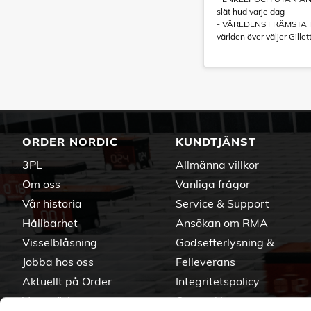
slät hud varje dag
- VÄRLDENS FRÄMSTA 
världen över väljer Gille
ORDER NORDIC
KUNDTJÄNST
3PL
Allmänna villkor
Om oss
Vanliga frågor
Vår historia
Service & Support
Hållbarhet
Ansökan om RMA
Visselblåsning
Godsefterlysning &
Jobba hos oss
Felleverans
Aktuellt på Order
Integritetspolicy
Varumärken
Om cookies