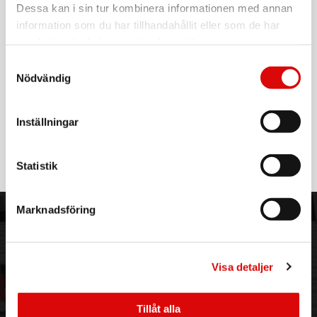
För hel kartong beställ:
Dessa kan i sin tur kombinera informationen med annan
12
information som du har tillhandahållit eller som de har
Rengöringsspray - 250 ml håller bladuppsättningarna rena
samlat in när du har använt deras tjänster.
Samtyckesval
Dessutom skyddar den mot korrosion och förlänger därmed
Nödvändig
skärets livslängd. Spraya två till tre gånger direkt på
knivsatsen med maskinen påslagen och se till att sprayen
inte når höljet eller maskinen.
Inställningar
Läs mer
Statistik
Marknadsföring
ORDER NORDIC
KUNDTJÄNST
3PL
Allmänna villkor
Om oss
Vanliga frågor
Visa detaljer
Vår historia
Service & Support
Hållbarhet
Ansökan om RMA
Tillåt alla
Visselblåsning
Godsefterlysning & Felleverans