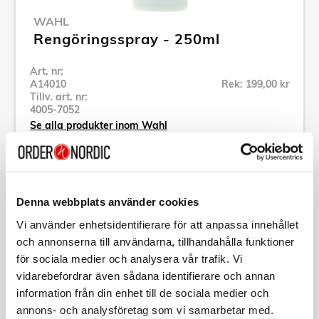
WAHL
Rengöringsspray - 250ml
Art. nr:
A14010
Rek: 199,00 kr
Tillv. art. nr:
4005-7052
Se alla produkter inom Wahl
Specifikation
Denna webbplats använder cookies
Vi använder enhetsidentifierare för att anpassa innehållet
Beskrivning
och annonserna till användarna, tillhandahålla funktioner
för sociala medier och analysera vår trafik. Vi
Art. nr:
A14010
vidarebefordrar även sådana identifierare och annan
Tillv. art. nr:
4005-7052
information från din enhet till de sociala medier och
EAN-kod:
4015110023678
annons- och analysföretag som vi samarbetar med.