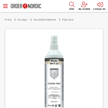
SÖK
BLI KUND
LOGGA IN
Fritid
Husdjur
Hund/Kattillbehör
Pälsvård