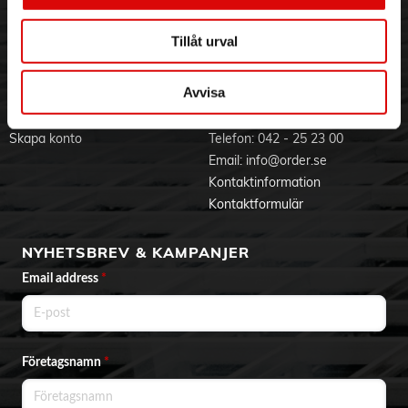
Jobba hos oss
Integritetspolicy
Aktuellt på Order
Om cookies
Tillåt urval
Varumärken
Avvisa
BLI KUND
KONTAKTA OSS
Skapa konto
Telefon:
042 - 25 23 00
Email:
info@order.se
Kontaktinformation
Kontaktformulär
NYHETSBREV & KAMPANJER
Email address
*
Företagsnamn
*