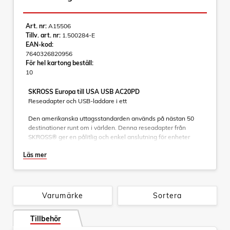
Art. nr:
A15506
Tillv. art. nr:
1.500284-E
EAN-kod:
7640326820956
För hel kartong beställ:
10
SKROSS Europa till USA USB AC20PD
Reseadapter och USB-laddare i ett
Den amerikanska uttagsstandarden används på nästan 50
destinationer runt om i världen. Denna reseadapter från
SKROSS® ger en pålitlig och enkel anslutning för enheter
med Schuko- eller Euro-kontakt.
Läs mer
Den stöder på ett säkert sätt även strömkrävande enheter
som bärbara datorer och hårtorkar, samtidigt som den
möjliggör effektiv laddning av två USB-enheter samtidigt.
• Designad i Schweiz
Varumärke
Sortera
• Lämplig för utrustning med jordade och ojordade kontakter
(2- och 3-poliga) och USB-enheter
Tillbehör
• Ingångskontakter: Europa (Schuko) och Euro
• Utgångskontakter: USA