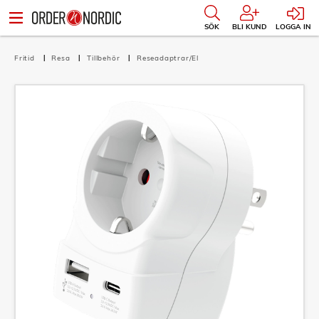
SÖK
BLI KUND
LOGGA IN
Fritid
Resa
Tillbehör
Reseadaptrar/El