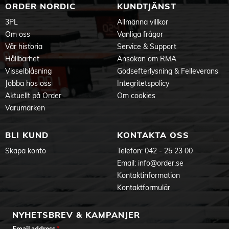
ORDER NORDIC
KUNDTJÄNST
3PL
Allmänna villkor
Om oss
Vanliga frågor
Vår historia
Service & Support
Hållbarhet
Ansökan om RMA
Visselblåsning
Godsefterlysning & Felleverans
Jobba hos oss
Integritetspolicy
Aktuellt på Order
Om cookies
Varumärken
BLI KUND
KONTAKTA OSS
Skapa konto
Telefon:
042 - 25 23 00
Email:
info@order.se
Kontaktinformation
Kontaktformulär
NYHETSBREV & KAMPANJER