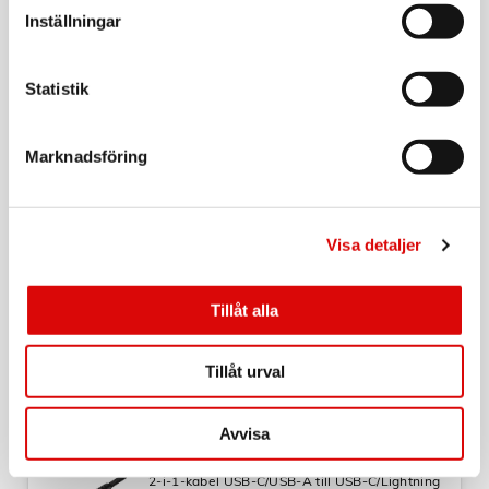
USB-A till Lightning Kabel 2m Svart
Inställningar
Art nr:
97123CH
Tillv. art. nr:
Statistik
97123CH
Rek: 229,00 kr
CELLY
Marknadsföring
USB-C till USB-C Kabel 100W 2m Svart
Art nr:
A11150
Tillv. art. nr:
Visa detaljer
USBCUSBC100WBK
Rek: 199,00 kr
CELLY
Tillåt alla
USB-C till USB-C Kabel 60W 3m Svart
Art nr:
Tillåt urval
USBCUSBCPD3MBK
Tillv. art. nr:
USBCUSBCPD3MBK
Rek: 199,00 kr
Avvisa
CELLY
2-i-1-kabel USB-C/USB-A till USB-C/Lightning