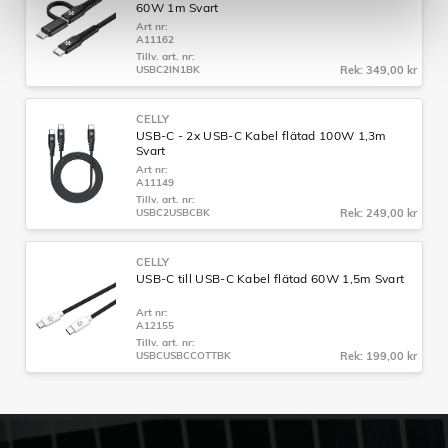
60W 1m Svart
Art nr:
A11162
Tillv. art. nr:
USBC2IN1BK
Rek: 349,00 kr
CELLY
USB-C - 2x USB-C Kabel flätad 100W 1,3m
Svart
Art nr:
A11149
Tillv. art. nr:
USBC2USBCBK
Rek: 249,00 kr
CELLY
USB-C till USB-C Kabel flätad 60W 1,5m Svart
Art nr:
A12155
Tillv. art. nr:
USBCUSBCCOTTBK
Rek: 199,00 kr