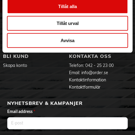
Vår historia
Service & Support
Tillåt alla
Hållbarhet
Ansökan om RMA
Visselblåsning
Godsefterlysning & Felleverans
Tillåt urval
Jobba hos oss
Integritetspolicy
Aktuellt på Order
Om cookies
Varumärken
Avvisa
BLI KUND
KONTAKTA OSS
Skapa konto
Telefon:
042 - 25 23 00
Email:
info@order.se
Kontaktinformation
Kontaktformulär
NYHETSBREV & KAMPANJER
Email address
*