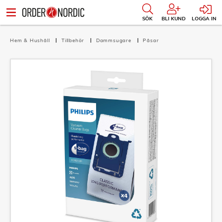
SÖK
BLI KUND
LOGGA IN
Hem & Hushåll
Tillbehör
Dammsugare
Påsar