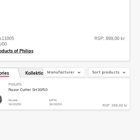
A11005
RSP: 899,00 kr
/00
oducts of Philips
Manufacturer
Sort products
ories
Kollektion
PHILIPS
Razor Cutter SH30/50
Model:
MPN:
SH30/50
SH30/50
RSP: 399,00 kr