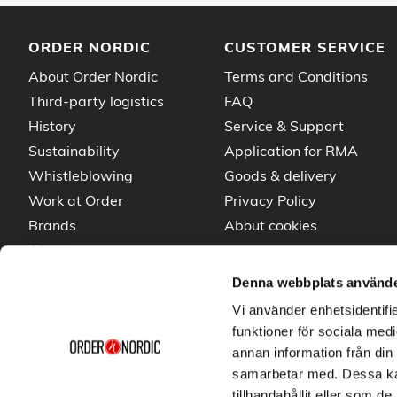
ORDER NORDIC
CUSTOMER SERVICE
About Order Nordic
Terms and Conditions
Third-party logistics
FAQ
History
Service & Support
Sustainability
Application for RMA
Whistleblowing
Goods & delivery
Work at Order
Privacy Policy
Brands
About cookies
News
Denna webbplats använde
Vi använder enhetsidentifie
funktioner för sociala medi
annan information från din
samarbetar med. Dessa kan
tillhandahållit eller som d