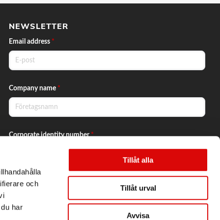
NEWSLETTER
Email address
*
Company name
*
Corporate identity number
*
Tillåt alla
illhandahålla
Yes, I want to subscribe to the newsletter.
ifierare och
Tillåt urval
vi
 du har
Avvisa
Send