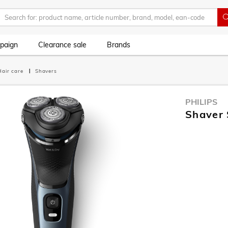
paign
Clearance sale
Brands
Hair care
Shavers
PHILIPS
Shaver