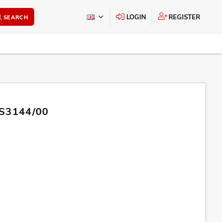
LOGIN
REGISTER
SEARCH
 S3144/00