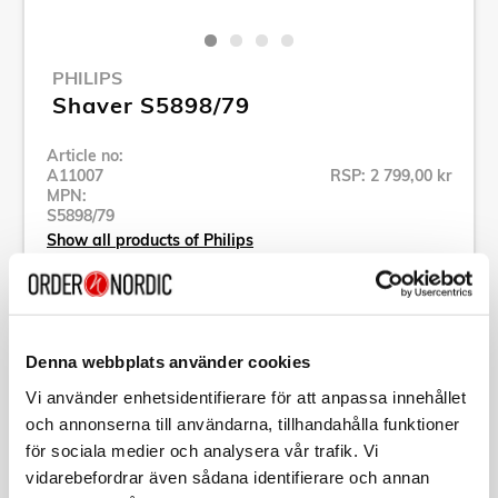
PHILIPS
Shaver S5898/79
Article no:
A11007
RSP: 2 799,00 kr
MPN:
S5898/79
Show all products of Philips
Specification
Denna webbplats använder cookies
Vi använder enhetsidentifierare för att anpassa innehållet
Description
och annonserna till användarna, tillhandahålla funktioner
för sociala medier och analysera vår trafik. Vi
Article no:
A11007
vidarebefordrar även sådana identifierare och annan
MPN:
S5898/79