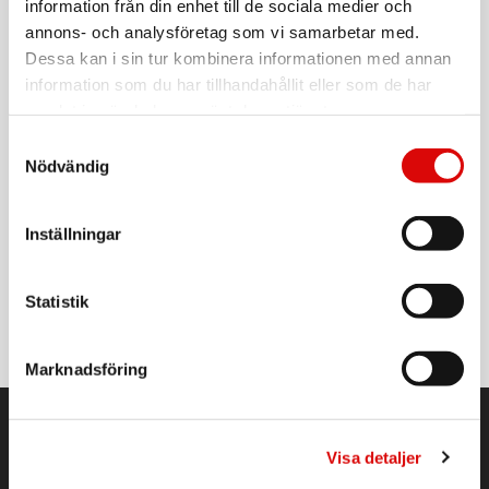
information från din enhet till de sociala medier och
EAN: :
8720689008525
For full box order:
2
annons- och analysföretag som vi samarbetar med.
Dessa kan i sin tur kombinera informationen med annan
information som du har tillhandahållit eller som de har
samlat in när du har använt deras tjänster.
Manufacturer
Sort products
Samtyckesval
Nödvändig
Accessories
Kollektion
PHILIPS
Inställningar
Additional shaver heads for Shaver series 7000,
5000
Model:
A12737
Statistik
MPN:
SH71/50
RSP: 599,00 kr
Marknadsföring
ORDER NORDIC
CUSTOMER SERVICE
Visa detaljer
About Order Nordic
Terms and Conditions