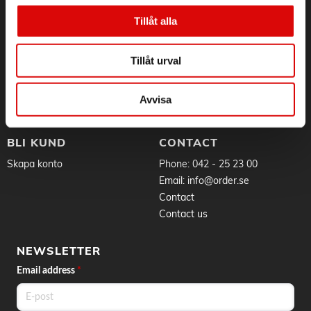
Third-party logistics
FAQ
Tillåt alla
History
Service & Support
Sustainability
Application for RMA
Whistleblowing
Goods & delivery
Tillåt urval
Work at Order
Privacy Policy
Brands
About cookies
Avvisa
News
BLI KUND
CONTACT
Skapa konto
Phone:
042 - 25 23 00
Email:
info@order.se
Contact
Contact us
NEWSLETTER
Email address
*