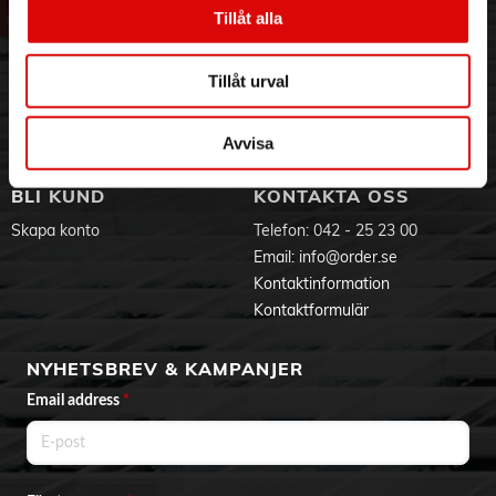
Vår historia
Service & Support
Tillåt alla
Hållbarhet
Ansökan om RMA
Visselblåsning
Godsefterlysning & Felleverans
Tillåt urval
Jobba hos oss
Integritetspolicy
Aktuellt på Order
Om cookies
Varumärken
Avvisa
BLI KUND
KONTAKTA OSS
Skapa konto
Telefon:
042 - 25 23 00
Email:
info@order.se
Kontaktinformation
Kontaktformulär
NYHETSBREV & KAMPANJER
Email address
*