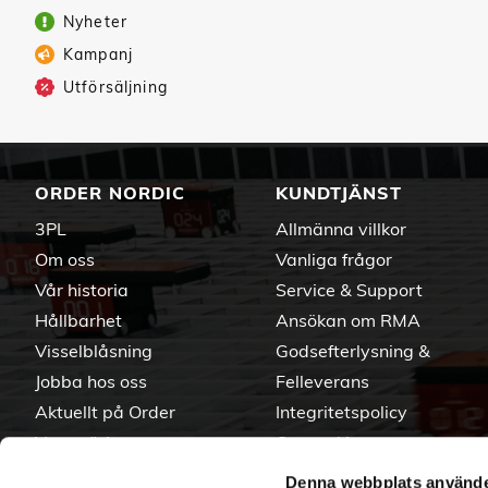
Nyheter
Kampanj
Utförsäljning
ORDER NORDIC
KUNDTJÄNST
3PL
Allmänna villkor
Om oss
Vanliga frågor
Vår historia
Service & Support
Hållbarhet
Ansökan om RMA
Visselblåsning
Godsefterlysning &
Jobba hos oss
Felleverans
Aktuellt på Order
Integritetspolicy
Varumärken
Om cookies
Denna webbplats använde