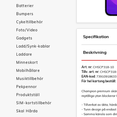
Batterier
Bumpers
Cykeltillbehör
Foto/Video
Specifikation
Gadgets
Ladd/Synk-kablar
Beskrivning
Laddare
Minneskort
Art. nr:
CHSCP318-10
Mobilhållare
Tillv. art. nr:
CHSCP318-
EAN-kod:
73910918633
Musiktillbehör
För hel kartong beställ:
Pekpennor
Champion premium skärmsk
Produktställ
reptåliga ytan blockerar 
SIM-kortstillbehör
- Tillverkat av äkta, härd
- Tunn design på endas
Skal Hårda
- Samma känsla som din