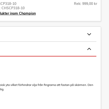
CP318-10
Rek: 999,00 kr
r:
CHSCP318-10
odukter inom Champion
k yta vilket förhindrar olja från fingrarna att fastan på skärmen. Den
lig.