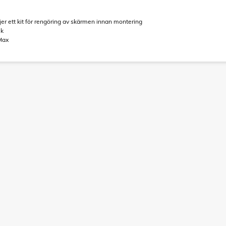
jer ett kit för rengöring av skärmen innan montering
lk
Max