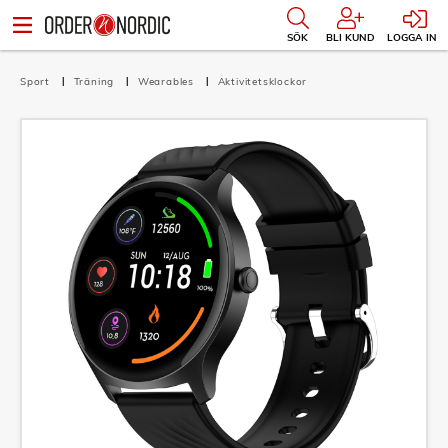
SÖK
BLI KUND
LOGGA IN
Sport
Träning
Wearables
Aktivitetsklockor