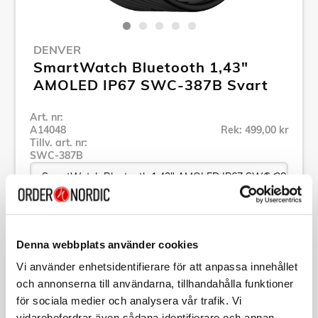
DENVER
SmartWatch Bluetooth 1,43"
AMOLED IP67 SWC-387B Svart
Art. nr:
A14048
Rek: 499,00 kr
Tillv. art. nr:
SWC-387B
Se alla produkter inom Denver
Denna webbplats använder cookies
Vi använder enhetsidentifierare för att anpassa innehållet
Specifikation
och annonserna till användarna, tillhandahålla funktioner
för sociala medier och analysera vår trafik. Vi
Beskrivning
vidarebefordrar även sådana identifierare och annan