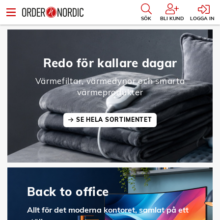
SÖK
BLI KUND
LOGGA IN
Redo för kallare dagar
Värmefiltar, värmedynor och smarta
värmeprodukter
SE HELA SORTIMENTET
Back to office
Allt för det moderna kontoret, samlat på ett