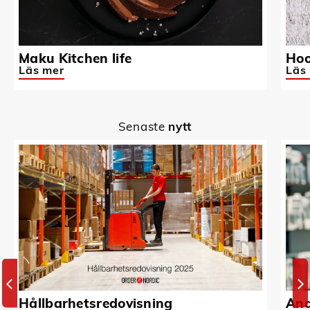
Maku Kitchen life
Hoo
Läs mer
Läs
Senaste
nytt
Hållbarhetsredovisning
And