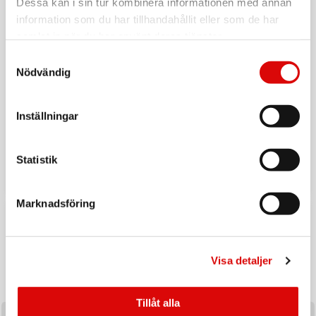
Dessa kan i sin tur kombinera informationen med annan
information som du har tillhandahållit eller som de har
samlat in när du har använt deras tjänster.
Samtyckesval
Nödvändig
Inställningar
Tillbaka till vardagen
Ladda upp inför hösten med ett handplockat sortiment av
Statistik
produkter utvalda för säsongens efterfrågan och
affärsmöjligheter.
Marknadsföring
Visa detaljer
Tillåt alla