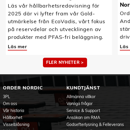
Nor
Läs vår hållbarhetsredovisning för
Ord
2025 där vi lyfter fram vår Gold-
And
utmärkelse från EcoVadis, vårt fokus
stä
på reservdelar och utvecklingen av
driv
produkter med PFAS-fri beläggning.
Läs mer
Läs
FLER NYHETER >
ORDER NORDIC
KUNDTJÄNST
3PL
Allmänna villkor
Om oss
Vanliga frågor
Vår historia
Service & Support
Hållbarhet
Ansökan om RMA
Visselblåsning
Godsefterlysning & Felleverans