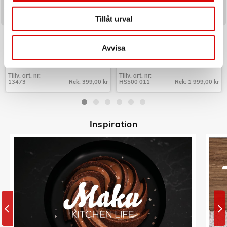
Tillåt urval
NEXA
HOOVER
Brandsläckare Linné 2kg 13A
Textil & Fönster-rengöring HS5
Tvätt/Tork
Avvisa
Art nr:
Art nr:
A10729
A15451
Tillv. art. nr:
Tillv. art. nr:
13473
Rek: 399,00 kr
HS500 011
Rek: 1 999,00 kr
Tillv. art. nr:
Tillv. art. nr:
13473
HS500 011
Inspiratio
n