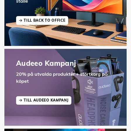
ställe
TILL BACK TO OFFICE
Audeeo Kampanj
20% på utvalda produkter + störtkorg på
köpet
TILL AUDEEO KAMPANJ