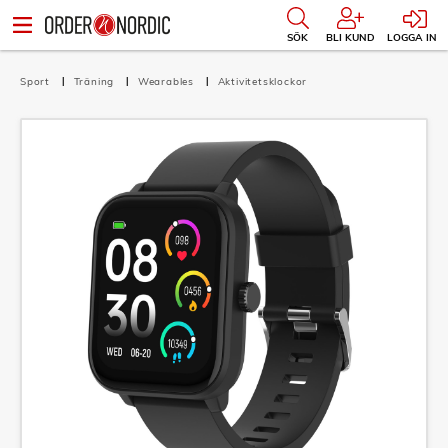
SÖK
BLI KUND
LOGGA IN
Sport
Träning
Wearables
Aktivitetsklockor