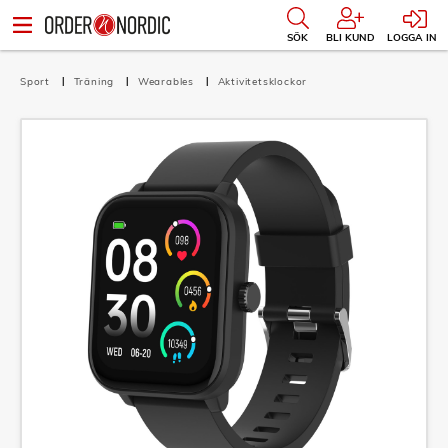
SÖK
BLI KUND
LOGGA IN
Sport
Träning
Wearables
Aktivitetsklockor