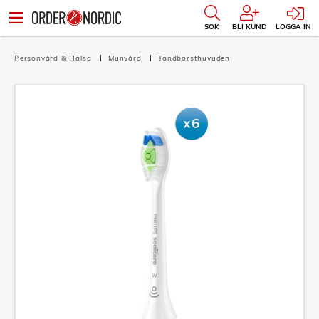
SÖK
BLI KUND
LOGGA IN
Personvård & Hälsa
Munvård
Tandborsthuvuden