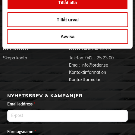
- 1300 W
Tillåt alla
Hållbarhet
Ansökan om RMA
- 500 ml Vattentank
Visselblåsning
Godsefterlysning & Felleverans
- 6m sladd
Jobba hos oss
Integritetspolicy
- 15 sek Uppvärmningstid
Tillåt urval
- 4st tillbehör ingår
Aktuellt på Order
Om cookies
Varumärken
Avvisa
BLI KUND
KONTAKTA OSS
Skapa konto
Telefon:
042 - 25 23 00
Email:
info@order.se
Kontaktinformation
Kontaktformulär
NYHETSBREV & KAMPANJER
Email address
*
Företagsnamn
*