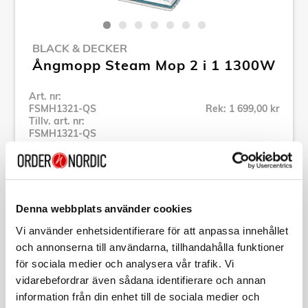
BLACK & DECKER
Ångmopp Steam Mop 2 i 1 1300W
Art. nr:
FSMH1321-QS
Rek: 1 699,00 kr
Tillv. art. nr:
FSMH1321-QS
Se alla produkter inom Black & Decker
Specifikation
Denna webbplats använder cookies
Vi använder enhetsidentifierare för att anpassa innehållet
och annonserna till användarna, tillhandahålla funktioner
Beskrivning
för sociala medier och analysera vår trafik. Vi
vidarebefordrar även sådana identifierare och annan
Art. nr:
FSMH1321-QS
information från din enhet till de sociala medier och
Tillv. art. nr:
FSMH1321-