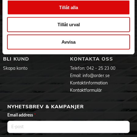
• Bullernivå: 75 dB
Vår historia
Service & Support
• Hygienisk tömning
Tillåt alla
• HEPA-filter
Hållbarhet
Ansökan om RMA
• Borste medföljer
Visselblåsning
Godsefterlysning & Felleverans
• Spaltverktyg medföljer
Tillåt urval
Jobba hos oss
Integritetspolicy
Aktuellt på Order
Om cookies
Avvisa
Varumärken
BLI KUND
KONTAKTA OSS
Skapa konto
Telefon:
042 - 25 23 00
Email:
info@order.se
Kontaktinformation
Kontaktformulär
NYHETSBREV & KAMPANJER
Email address
*