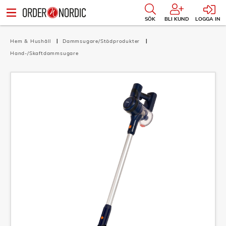
SÖK
BLI KUND
LOGGA IN
Hem & Hushåll
Dammsugare/Städprodukter
Hand-/Skaftdammsugare