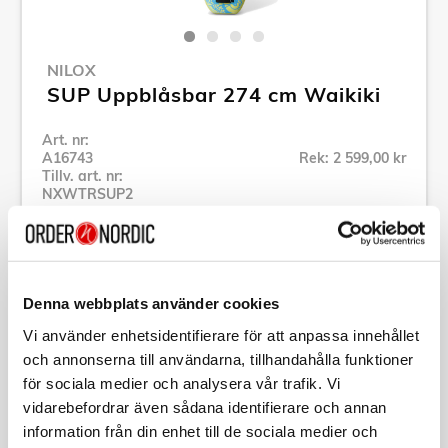
NILOX
SUP Uppblåsbar 274 cm Waikiki
Art. nr:
A16743
Rek: 2 599,00 kr
Tillv. art. nr:
NXWTRSUP2
Se alla produkter inom Nilox
Specifikation
Denna webbplats använder cookies
Vi använder enhetsidentifierare för att anpassa innehållet
och annonserna till användarna, tillhandahålla funktioner
Beskrivning
för sociala medier och analysera vår trafik. Vi
vidarebefordrar även sådana identifierare och annan
Art. nr:
A16743
information från din enhet till de sociala medier och
Tillv. art. nr: