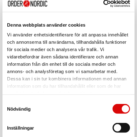
1003098
Rek: 299,00 kr
FISKARS
Tomatkniv 13cm Edge
Denna webbplats använder cookies
Art nr:
Vi använder enhetsidentifierare för att anpassa innehållet
1003092
och annonserna till användarna, tillhandahålla funktioner
Tillv. art. nr:
1003092
Rek: 259,00 kr
för sociala medier och analysera vår trafik. Vi
vidarebefordrar även sådana identifierare och annan
FISKARS
information från din enhet till de sociala medier och
Kockkniv 15cm Edge
annons- och analysföretag som vi samarbetar med.
Art nr:
Dessa kan i sin tur kombinera informationen med annan
1003095
information som du har tillhandahållit eller som de har
Tillv. art. nr:
1003095
Rek: 409,00 kr
samlat in när du har använt deras tjänster.
Samtyckesval
FISKARS
Nödvändig
Skalkniv 8cm Edge
Art nr:
1003091
Inställningar
Tillv. art. nr:
1003091
Rek: 259,00 kr