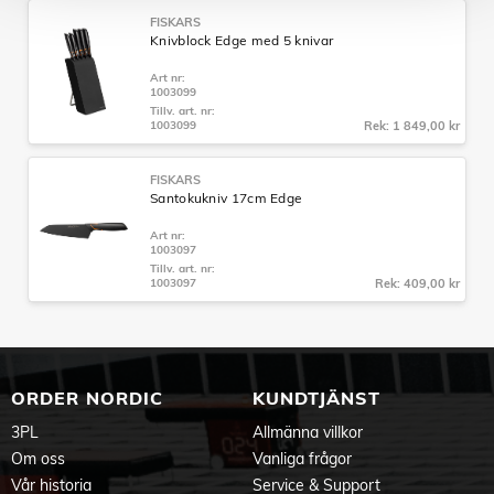
FISKARS
Knivblock Edge med 5 knivar
Art nr:
1003099
Tillv. art. nr:
1003099
Rek: 1 849,00 kr
FISKARS
Santokukniv 17cm Edge
Art nr:
1003097
Tillv. art. nr:
1003097
Rek: 409,00 kr
ORDER NORDIC
KUNDTJÄNST
3PL
Allmänna villkor
Om oss
Vanliga frågor
Vår historia
Service & Support