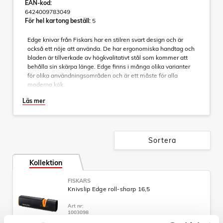
EAN-kod:
6424009783049
För hel kartong beställ:
5
Edge knivar från Fiskars har en stilren svart design och är
också ett nöje att använda. De har ergonomiska handtag och
bladen är tillverkade av högkvalitativt stål som kommer att
behålla sin skärpa länge. Edge finns i många olika varianter
för olika användningsområden och är ett måste för alla
moderna kök.
Läs mer
Sortera
Kollektion
FISKARS
Knivslip Edge roll-sharp 16,5
Art nr:
1003098
Tillv. art. nr: