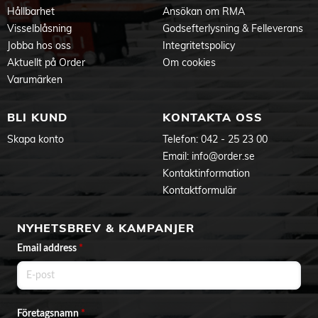
Hållbarhet
Ansökan om RMA
Visselblåsning
Godsefterlysning & Felleverans
Jobba hos oss
Integritetspolicy
Aktuellt på Order
Om cookies
Varumärken
BLI KUND
KONTAKTA OSS
Skapa konto
Telefon:
042 - 25 23 00
Email:
info@order.se
Kontaktinformation
Kontaktformulär
NYHETSBREV & KAMPANJER
Email address
*
Företagsnamn
*