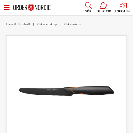
SÖK
BLI KUND
LOGGA IN
Hem & Hushåll
Köksredskap
Köksknivar