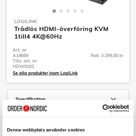
LOGILINK
Trådlös HDMI-överföring KVM
1till4 4K@60Hz
Art. nr:
A14669
Rek: 3 299,00 kr
Tillv. art. nr:
HDW0103
Se alla produkter inom LogiLink
Specifikation
Beskrivning
Denna webbplats använder cookies
Art. nr:
A14669