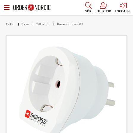
SÖK
BLI KUND
LOGGA IN
Fritid
Resa
Tillbehör
Reseadaptrar/El