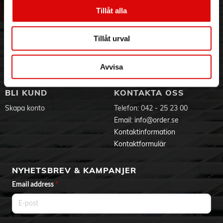
52 x 60 x 66 mm
Vår historia
Service & Support
Tillåt alla
Hållbarhet
Ansökan om RMA
Visselblåsning
Godsefterlysning & Felleverans
Tillåt urval
Jobba hos oss
Integritetspolicy
Aktuellt på Order
Om cookies
Varumärken
Avvisa
BLI KUND
KONTAKTA OSS
Skapa konto
Telefon:
042 - 25 23 00
Email:
info@order.se
Kontaktinformation
Kontaktformulär
NYHETSBREV & KAMPANJER
Email address
*