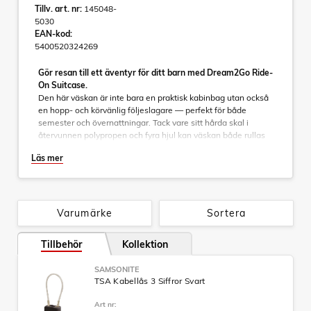
Tillv. art. nr:
145048-
5030
EAN-kod:
5400520324269
Gör resan till ett äventyr för ditt barn med Dream2Go Ride-
On Suitcase.
Den här väskan är inte bara en praktisk kabinbag utan också
en hopp- och körvänlig följeslagare — perfekt för både
semester och övernattningar. Tack vare sitt hårda skal i
återvunnen polypropen och fyra hjul kan väskan både rullas
och användas som sittplats när energin tryter. Designad med
Läs mer
lekfullt motiv, integrerad ID-tagg och robust lås – den
kombinerar säkerhet, hållbarhet och magic på ett sätt som
både barn och föräldrar kommer att älska. Tillverkad i Europa
och med fokus på återvunna material – för framtidens små
resenärer.
Varumärke
Sortera
Tillbehör
Kollektion
Specifikationer:
Modell: Resväska med 4 hjul (Ride-On)
SAMSONITE
Mått: 38 × 52 × 21 cm
TSA Kabellås 3 Siffror Svart
Volym: 30 L
Vikt: 2,1 kg
Art nr:
Yttermaterial: Polypropylen, minst 70 % av skalets vikt är