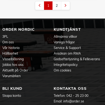
1
2
ORDER NORDIC
KUNDTJÄNST
3PL
Allmänna villkor
Om oss
Vanliga frågor
Vår historia
Service & Support
Hållbarhet
Ansökan om RMA
Visselblåsning
Godsefterlysning & Felleverans
Jobba hos oss
Integritetspolicy
Aktuellt på Order
Om cookies
Varumärken
BLI KUND
KONTAKTA OSS
Skapa konto
Telefon:
042 - 25 23 00
Email:
info@order.se