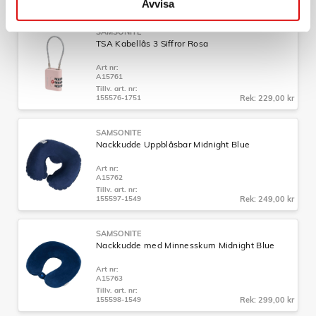
Avvisa
SAMSONITE
TSA Kabellås 3 Siffror Rosa
Art nr:
A15761
Tillv. art. nr:
155576-1751
Rek: 229,00 kr
SAMSONITE
Nackkudde Uppblåsbar Midnight Blue
Art nr:
A15762
Tillv. art. nr:
155597-1549
Rek: 249,00 kr
SAMSONITE
Nackkudde med Minnesskum Midnight Blue
Art nr:
A15763
Tillv. art. nr:
155598-1549
Rek: 299,00 kr