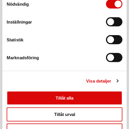
Tillv. art. nr:
Nödvändig
1.500217-E
Rek: 129,00 kr
SKROSS
Inställningar
Reseadapter Europa till Danmark Jordad
Art nr:
1.500232-E
Statistik
Tillv. art. nr:
1.500232-E
Rek: 129,00 kr
Marknadsföring
SAMSONITE
Midjeväska RFID-Skyddad TA Revolution Eclipse
Grey
Art nr:
A15746
Visa detaljer
Tillv. art. nr:
155575-2957
Rek: 299,00 kr
Tillåt alla
SAMSONITE
Axel/Nacke-Väska RFID TA Revolution Eclipse
Grey
Tillåt urval
Art nr:
A15748
Tillv. art. nr:
157361-2957
Rek: 299,00 kr