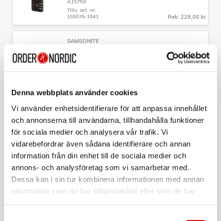
A15759
tillverkad av återvunnen polypropen från konsumentavfall
Tillv. art. nr:
Tillverkad i: Europa
155576-1041
Rek: 229,00 kr
Garanti: Begränsad global garanti på 5 år
För kabinbagage: Ja, angiven storlek godkänd hos många
SAMSONITE
flygbolag (38x52x21 cm)
Hopvikbar Ryggsäck M TA Revolution Svart
Säkerhetslås: 2-punktslås integrerat
Hjul: 4 integrerade hjul för enkel rullning
Art nr:
Övrigt: Integrerad ID-tagg, vävda handtag, och
A15744
multifunktionellt bälte som kan användas som axelrem eller
Tillv. art. nr:
fästas vid incheckning
157182-1041
Rek: 429,00 kr
Denna webbplats använder cookies
Vi använder enhetsidentifierare för att anpassa innehållet
SAMSONITE
och annonserna till användarna, tillhandahålla funktioner
Necessär Hängbar Rosa
för sociala medier och analysera vår trafik. Vi
Art nr:
vidarebefordrar även sådana identifierare och annan
A15766
Tillv. art. nr:
information från din enhet till de sociala medier och
142789-1751
Rek: 649,00 kr
annons- och analysföretag som vi samarbetar med.
Dessa kan i sin tur kombinera informationen med annan
SKROSS
Reseadapter Indien/Israel/Danmark till Europa
information som du har tillhandahållit eller som de har
Jordad
samlat in när du har använt deras tjänster.
Art nr:
1.500217-E
Samtyckesval