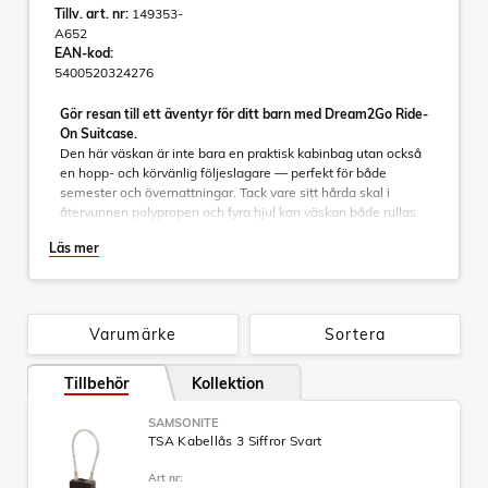
Tillv. art. nr:
149353-
A652
EAN-kod:
5400520324276
Gör resan till ett äventyr för ditt barn med Dream2Go Ride-
On Suitcase.
Den här väskan är inte bara en praktisk kabinbag utan också
en hopp- och körvänlig följeslagare — perfekt för både
semester och övernattningar. Tack vare sitt hårda skal i
återvunnen polypropen och fyra hjul kan väskan både rullas
och användas som sittplats när energin tryter. Designad med
Läs mer
lekfullt motiv, integrerad ID-tagg och robust lås – den
kombinerar säkerhet, hållbarhet och magic på ett sätt som
både barn och föräldrar kommer att älska. Tillverkad i Europa
och med fokus på återvunna material – för framtidens små
resenärer.
Varumärke
Sortera
Tillbehör
Kollektion
Specifikationer:
Modell: Resväska med 4 hjul (Ride-On)
SAMSONITE
Mått: 38 × 52 × 21 cm
TSA Kabellås 3 Siffror Svart
Volym: 30 L
Vikt: 2,1 kg
Art nr:
Yttermaterial: Polypropylen, minst 70 % av skalets vikt är