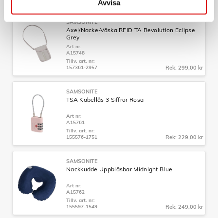
Avvisa
SAMSONITE
Axel/Nacke-Väska RFID TA Revolution Eclipse
Grey
Art nr:
A15748
Tillv. art. nr:
157361-2957
Rek: 299,00 kr
SAMSONITE
TSA Kabellås 3 Siffror Rosa
Art nr:
A15761
Tillv. art. nr:
155576-1751
Rek: 229,00 kr
SAMSONITE
Nackkudde Uppblåsbar Midnight Blue
Art nr:
A15762
Tillv. art. nr:
155597-1549
Rek: 249,00 kr