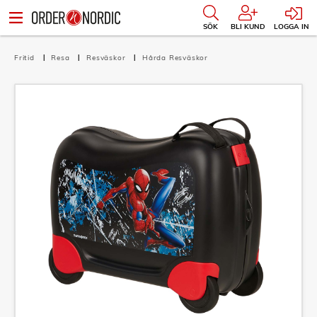
SÖK
BLI KUND
LOGGA IN
Fritid
Resa
Resväskor
Hårda Resväskor