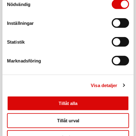
Tillv. art. nr:
Nödvändig
142789-1751
Rek: 649,00 kr
SKROSS
Inställningar
Reseadapter Indien/Israel/Danmark till Europa
Jordad
Art nr:
1.500217-E
Statistik
Tillv. art. nr:
1.500217-E
Rek: 129,00 kr
Marknadsföring
SKROSS
Reseadapter Europa till Danmark Jordad
Art nr:
1.500232-E
Visa detaljer
Tillv. art. nr:
1.500232-E
Rek: 129,00 kr
Tillåt alla
SAMSONITE
Midjeväska RFID-Skyddad TA Revolution Eclipse
Grey
Tillåt urval
Art nr:
A15746
Tillv. art. nr:
155575-2957
Rek: 299,00 kr