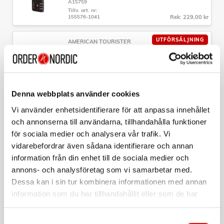
A15759
tillverkad av återvunnen polypropen från konsumentavfall
Tillv. art. nr:
Tillverkad i: Europa
155576-1041
Rek: 229,00 kr
Garanti: Begränsad global garanti på 5 år
För kabinbagage: Ja, angiven storlek godkänd hos många
UTFÖRSÄLJNING
AMERICAN TOURISTER
flygbolag (38x52x21 cm)
Starvibe Necessär Rosa
Säkerhetslås: 2-punktslås integrerat
Hjul: 4 integrerade hjul för enkel rullning
Art nr:
Övrigt: Integrerad ID-tagg, vävda handtag, och
A11871
multifunktionellt bälte som kan användas som axelrem eller
Tillv. art. nr:
fästas vid incheckning
146369-A039
Rek: 899,00 kr
Denna webbplats använder cookies
Vi använder enhetsidentifierare för att anpassa innehållet
SAMSONITE
och annonserna till användarna, tillhandahålla funktioner
Hopvikbar Ryggsäck M TA Revolution Svart
för sociala medier och analysera vår trafik. Vi
Art nr:
vidarebefordrar även sådana identifierare och annan
A15744
Tillv. art. nr:
information från din enhet till de sociala medier och
157182-1041
Rek: 429,00 kr
annons- och analysföretag som vi samarbetar med.
Dessa kan i sin tur kombinera informationen med annan
SAMSONITE
Necessär Hängbar Rosa
information som du har tillhandahållit eller som de har
samlat in när du har använt deras tjänster.
Art nr:
A15766
Samtyckesval