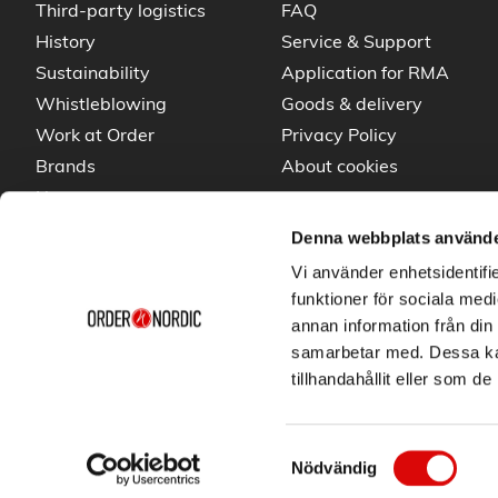
Third-party logistics
FAQ
History
Service & Support
Sustainability
Application for RMA
Whistleblowing
Goods & delivery
Work at Order
Privacy Policy
Brands
About cookies
News
Denna webbplats använde
Vi använder enhetsidentifie
funktioner för sociala medi
annan information från din
samarbetar med. Dessa kan
tillhandahållit eller som d
Samtyckesval
Nödvändig