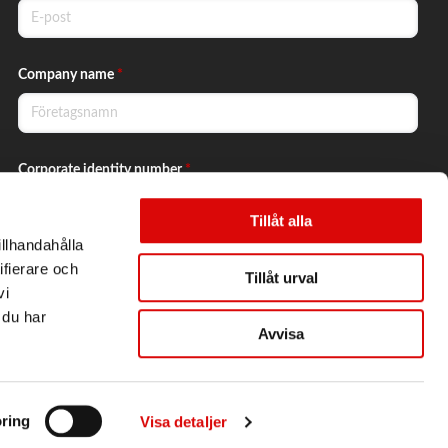
Company name
*
Corporate identity number
*
Tillåt alla
illhandahålla
Yes, I want to subscribe to the newsletter.
ifierare och
Tillåt urval
vi
 du har
Avvisa
Send
ring
Visa detaljer