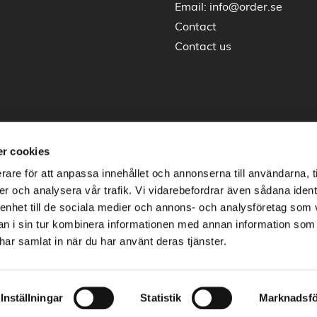
Email:
info@order.se
Contact
Contact us
r cookies
rare för att anpassa innehållet och annonserna till användarna, t
er och analysera vår trafik. Vi vidarebefordrar även sådana ident
 enhet till de sociala medier och annons- och analysföretag som 
 i sin tur kombinera informationen med annan information som
e har samlat in när du har använt deras tjänster.
Copyright © 2026 Order Nordic
Site by
Vendre
Inställningar
Statistik
Marknadsfö