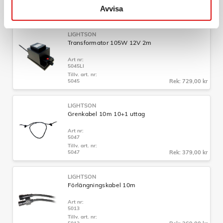
Tillv. art. nr:
Avvisa
5023
Rek: 369,00 kr
LIGHTSON
Transformator 105W 12V 2m
Art nr:
5045LI
Tillv. art. nr:
5045
Rek: 729,00 kr
LIGHTSON
Grenkabel 10m 10+1 uttag
Art nr:
5047
Tillv. art. nr:
5047
Rek: 379,00 kr
LIGHTSON
Förlängningskabel 10m
Art nr:
5013
Tillv. art. nr: