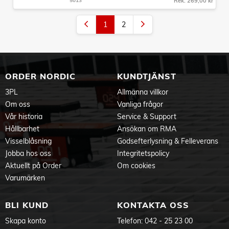
5013
Rek: 269,00 kr
1
2
ORDER NORDIC
KUNDTJÄNST
3PL
Allmänna villkor
Om oss
Vanliga frågor
Vår historia
Service & Support
Hållbarhet
Ansökan om RMA
Visselblåsning
Godsefterlysning & Felleverans
Jobba hos oss
Integritetspolicy
Aktuellt på Order
Om cookies
Varumärken
BLI KUND
KONTAKTA OSS
Skapa konto
Telefon:
042 - 25 23 00