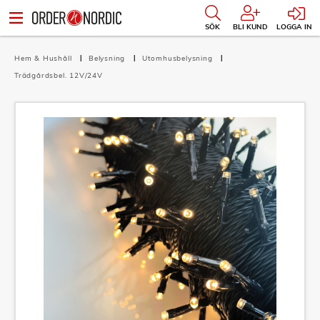
SÖK
BLI KUND
LOGGA IN
Hem & Hushåll
Belysning
Utomhusbelysning
Trädgårdsbel. 12V/24V