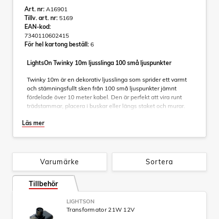
Art. nr:
A16901
Tillv. art. nr:
5169
EAN-kod:
7340110602415
För hel kartong beställ:
6
LightsOn Twinky 10m ljusslinga 100 små ljuspunkter
Twinky 10m är en dekorativ ljusslinga som sprider ett varmt
och stämningsfullt sken från 100 små ljuspunkter jämnt
fördelade över 10 meter kabel. Den är perfekt att vira runt
trädstammar, placera i buskar eller längs staket och murar.
Du kan också använda den i en kruka, under häckar eller vid
Läs mer
fasaden för att skapa ett mjukt ljustäcke som lyfter din
utemiljö. En riktigt fin ljusslinga till jul och fest.
Två längder – dubbla möjligheter
Twinky finns i tre versioner:
Varumärke
Sortera
• Twinky 10m – 100 små ljuspunkter
• Twinky 20m – 200 små ljuspunkter
Tillbehör
• TwinkyPro 10m – 100 större ljuspunkter
LIGHTSON
På så sätt kan du välja den längd som passar bäst för just din
Transformator 21W 12V
miljö – eller kombinera båda för ännu mer ljus och stämning.