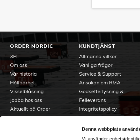
ORDER NORDIC
KUNDTJÄNST
3PL
Allmänna villkor
Om oss
Vanliga frågor
Vår historia
Service & Support
Hållbarhet
Ansökan om RMA
Visselblåsning
Godsefterlysning &
Jobba hos oss
Felleverans
Aktuellt på Order
Integritetspolicy
Varumärken
Om cookies
Denna webbplats använde
Vi använder enhetsidentifie