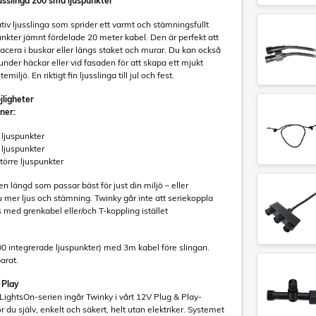
usslinga 200 små ljuspunkter
iv ljusslinga som sprider ett varmt och stämningsfullt
nkter jämnt fördelade 20 meter kabel. Den är perfekt att
lacera i buskar eller längs staket och murar. Du kan också
nder häckar eller vid fasaden för att skapa ett mjukt
miljö. En riktigt fin ljusslinga till jul och fest.
jligheter
oner:
ljuspunkter
ljuspunkter
örre ljuspunkter
en längd som passar bäst för just din miljö – eller
mer ljus och stämning. Twinky går inte att seriekoppla
 med grenkabel eller/och T-koppling istället
00 integrerade ljuspunkter) med 3m kabel före slingan.
arat.
 Play
 LightsOn-serien ingår Twinky i vårt 12V Plug & Play-
r du själv, enkelt och säkert, helt utan elektriker. Systemet