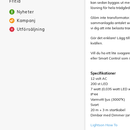
Fritid
kan sedan byggas ut med f
lösning för hela trädgår
Nyheter
Glöm inte transformator.
Kampanj
sammanlagda antalet wat
vi dig att inte belasta
Utförsäljning
Gör det enklare! Lägg ti
kvällen.
Vill du ha ett lite svag
eller Smart Control som i
Specifikationer
12 volt AC
200 st LED
7 watt (0,035 watt LED x
IP44
Varmvitt ljus (3000°K)
Svart
20 m + 3 m startkabel
Dimbar med Dimmer (art 
Lightson How To