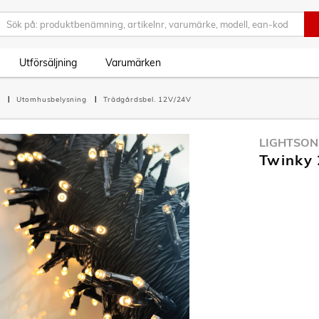
Utförsäljning
Varumärken
g
Utomhusbelysning
Trädgårdsbel. 12V/24V
LIGHTSON
Twinky 