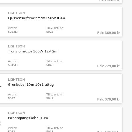
LIGHTSON
Ljussensor/timer max 150W IP44
Art nr:
Tillv. art. nr:
5023LI
5023
Rek: 369,00 kr
LIGHTSON
Transformator 105W 12V 2m
Art nr:
Tillv. art. nr:
5045LI
5045
Rek: 729,00 kr
LIGHTSON
Grenkabel 10m 10+1 uttag
Art nr:
Tillv. art. nr:
5047
5047
Rek: 379,00 kr
LIGHTSON
Förlängningskabel 10m
Art nr:
Tillv. art. nr:
5013
5013