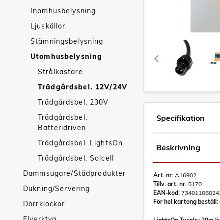
Inomhusbelysning
Ljuskällor
Stämningsbelysning
Utomhusbelysning
Strålkastare
Trädgårdsbel. 12V/24V
Trädgårdsbel. 230V
Trädgårdsbel.
Specifikation
Batteridriven
Trädgårdsbel. LightsOn
Beskrivning
Trädgårdsbel. Solcell
Dammsugare/Städprodukter
Art. nr:
A16902
Tillv. art. nr:
5170
Dukning/Servering
EAN-kod:
73401106024
För hel kartong beställ:
Dörrklockor
Elverktyg