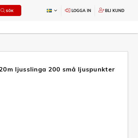
LOGGA IN
BLI KUND
SÖK
20m ljusslinga 200 små ljuspunkter