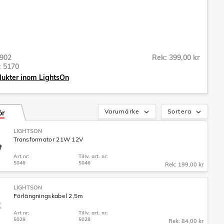
902
Rek: 399,00 kr
r:
5170
dukter inom LightsOn
Varumärke
Sortera
ör
LIGHTSON
Transformator 21W 12V
Art nr:
Tillv. art. nr:
5046
5046
Rek: 199,00 kr
LIGHTSON
Förlängningskabel 2,5m
Art nr:
Tillv. art. nr:
5028
5028
Rek: 84,00 kr