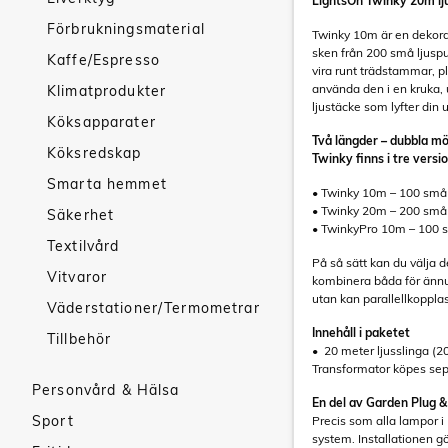
LightsOn Twinky 20m lj
Förbrukningsmaterial
Twinky 10m är en dekorat
sken från 200 små ljuspu
Kaffe/Espresso
vira runt trädstammar, p
använda den i en kruka, u
Klimatprodukter
ljustäcke som lyfter din ute
Köksapparater
Två längder – dubbla mö
Köksredskap
Twinky finns i tre versi
Smarta hemmet
• Twinky 10m – 100 små 
• Twinky 20m – 200 små 
Säkerhet
• TwinkyPro 10m – 100 st
Textilvård
På så sätt kan du välja d
Vitvaror
kombinera båda för ännu 
utan kan parallellkopplas
Väderstationer/Termometrar
Innehåll i paketet
Tillbehör
• 20 meter ljusslinga (2
Transformator köpes sep
Personvård & Hälsa
En del av Garden Plug &
Sport
Precis som alla lampor i
system. Installationen gö