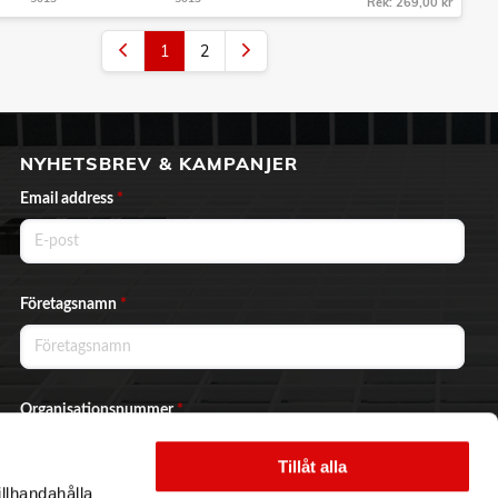
Rek: 269,00 kr
1
2
NYHETSBREV & KAMPANJER
Email address
*
Företagsnamn
*
Organisationsnummer
*
Tillåt alla
illhandahålla