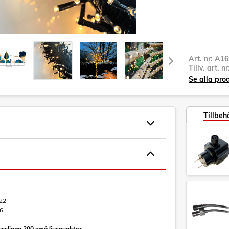
Art. nr:
A16
Tillv. art. n
Se alla pro
Tillbeh
22
6