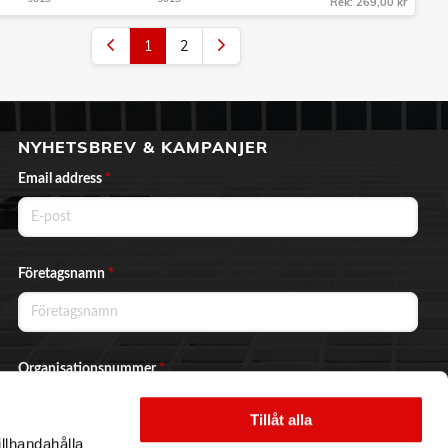
Rek: 269,00 kr
1
2
NYHETSBREV & KAMPANJER
Email address
*
Företagsnamn
*
Organisationsnummer
*
Tillåt alla
illhandahålla