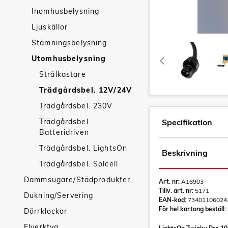
Inomhusbelysning
Ljuskällor
Stämningsbelysning
Utomhusbelysning
Strålkastare
Trädgårdsbel. 12V/24V
Trädgårdsbel. 230V
Trädgårdsbel.
Specifikation
Batteridriven
Trädgårdsbel. LightsOn
Beskrivning
Trädgårdsbel. Solcell
Dammsugare/Städprodukter
Art. nr:
A16903
Tillv. art. nr:
5171
Dukning/Servering
EAN-kod:
73401106024
För hel kartong beställ:
Dörrklockor
Elverktyg