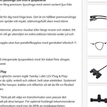
 ljusslinga 100 större ljuspunkter
m lång premium-ljusslinga med varmt vackert ljus från
.
kt för dig med höga krav. Det är en hållbar premiumslinga
m sprider ett mjukt, stämningsfullt sken med större
dstammar, placera i buskar eller längs murar och staket. Ett
om vill ge utemiljön en extra exklusiv känsla under jul och
ekoppla utan kan parallellkopplas med grenkabel eller/och T-
00 integrerade ljuspunkter) med 3m kabel före slingan.
arat.
 Play
 LightsOn-serien ingår Twinky i vårt 12V Plug & Play-
r du själv, enkelt och säkert, helt utan elektriker. Systemet
ler lampor, kablar och tillbehör så att du får en flexibel
den.
 Tänk på att välja en transformator som passar det
t på dina lampor. För optimal livslängd rekommenderar
 transformatorn med mer än 85% av maxkapaciteten.