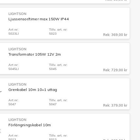
LIGHTSON
Ljussensor/timer max 150W IP44
Art nr:
Tillv. art. nr:
5023LI
5023
Rek: 369,00 kr
LIGHTSON
Transformator 105W 12V 2m
Art nr:
Tillv. art. nr:
5045LI
5045
Rek: 729,00 kr
LIGHTSON
Grenkabel 10m 10+1 uttag
Art nr:
Tillv. art. nr:
5047
5047
Rek: 379,00 kr
LIGHTSON
Förlängningskabel 10m
Art nr:
Tillv. art. nr:
5013
5013