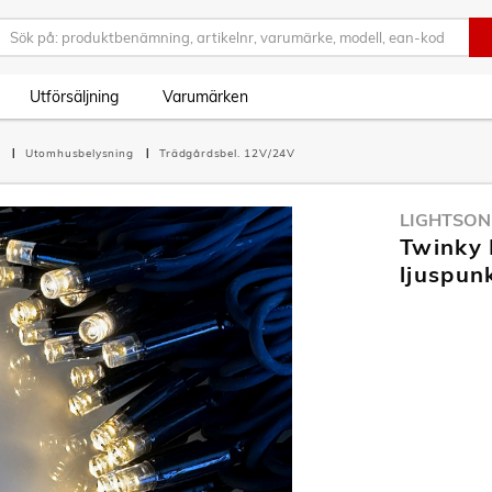
Utförsäljning
Varumärken
g
Utomhusbelysning
Trädgårdsbel. 12V/24V
LIGHTSON
Twinky 
ljuspun