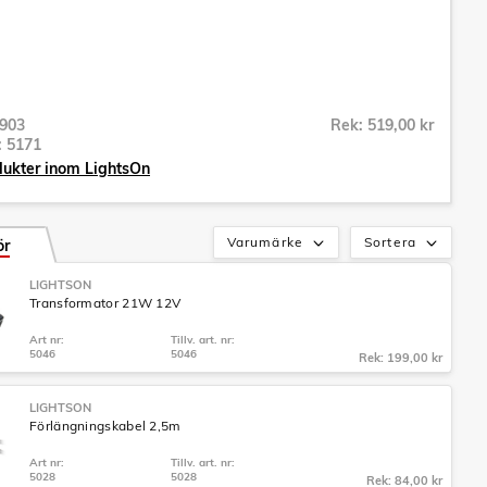
903
Rek: 519,00 kr
r:
5171
dukter inom LightsOn
Varumärke
Sortera
ör
LIGHTSON
Transformator 21W 12V
Art nr:
Tillv. art. nr:
5046
5046
Rek: 199,00 kr
LIGHTSON
Förlängningskabel 2,5m
Art nr:
Tillv. art. nr:
5028
5028
Rek: 84,00 kr