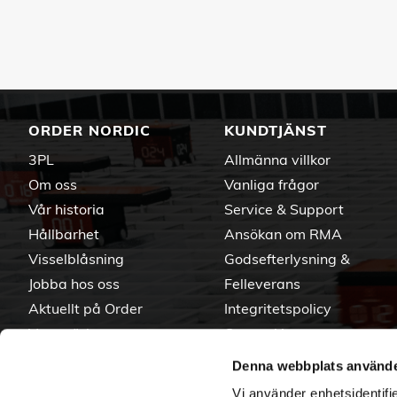
ORDER NORDIC
KUNDTJÄNST
3PL
Allmänna villkor
Om oss
Vanliga frågor
Vår historia
Service & Support
Hållbarhet
Ansökan om RMA
Visselblåsning
Godsefterlysning &
Jobba hos oss
Felleverans
Aktuellt på Order
Integritetspolicy
Varumärken
Om cookies
Denna webbplats använde
Vi använder enhetsidentifie