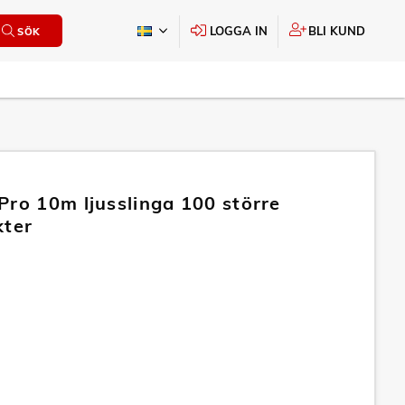
LOGGA IN
BLI KUND
SÖK
Pro 10m ljusslinga 100 större
kter