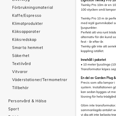
LightsOn Twinky Pro 10m
Twinky Pro 10m är en 10
Förbrukningsmaterial
100 stycken små lampor
Kaffe/Espresso
Twinky Pro 10 m är perfe
med rejäl gummikabel so
Klimatprodukter
ljuspunkter.
Köksapparater
Perfekt att vira runt trä
alternativ för din kund s
Köksredskap
fest - år efter år.
Twinky går inte att seri
Smarta hemmet
koppling istället.
Säkerhet
Innehåll i paketet
Textilvård
• 10 meter ljusslinga (1
Transformator köpes sep
Vitvaror
En del av Garden Plug &
Väderstationer/Termometrar
Precis som alla lampor i
system. Installationen gö
Tillbehör
kan sedan byggas ut med f
lösning för hela trädgår
Personvård & Hälsa
Glöm inte transformator.
Sport
sammanlagda antalet wat
vi dig att inte belasta