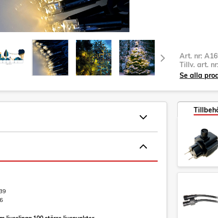
Art. nr:
A16
Tillv. art. n
Se alla pro
Tillbeh
39
6