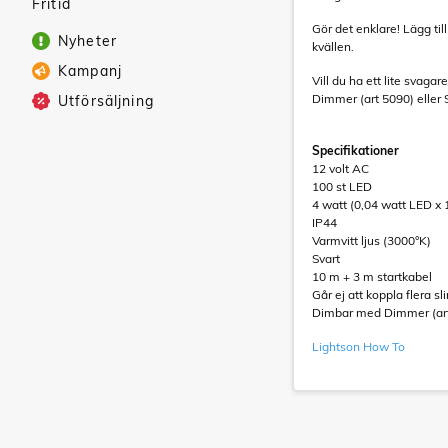
Fritid
Gör det enklare! Lägg ti
Nyheter
kvällen.
Kampanj
Vill du ha ett lite svag
Dimmer (art 5090) eller 
Utförsäljning
Specifikationer
12 volt AC
100 st LED
4 watt (0,04 watt LED x 
IP44
Varmvitt ljus (3000°K)
Svart
10 m + 3 m startkabel
Går ej att koppla flera sl
Dimbar med Dimmer (art 
Lightson How To