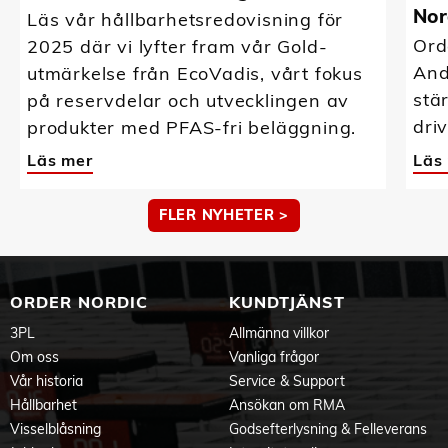
Nor
Läs vår hållbarhetsredovisning för
Ord
2025 där vi lyfter fram vår Gold-
And
utmärkelse från EcoVadis, vårt fokus
stä
på reservdelar och utvecklingen av
driv
produkter med PFAS-fri beläggning.
Läs mer
Läs
FLER NYHETER >
ORDER NORDIC
KUNDTJÄNST
3PL
Allmänna villkor
Om oss
Vanliga frågor
Vår historia
Service & Support
Hållbarhet
Ansökan om RMA
Visselblåsning
Godsefterlysning & Felleverans