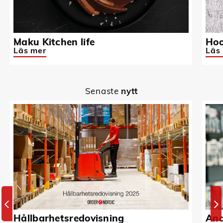
Maku Kitchen life
Hoo
Läs mer
Läs
Senaste
nytt
Hållbarhetsredovisning
And