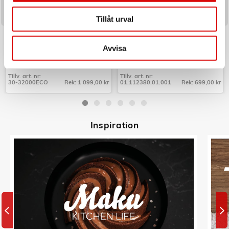
Tillåt urval
C3
PRINCESS
Perkolator Design Borstat
Svamptork i 6 Nivåer Termostat
Rostfritt stål 10kp
Avvisa
Art nr:
Art nr:
30-32000ECO
112380
Tillv. art. nr:
Tillv. art. nr:
30-32000ECO
Rek: 1 099,00 kr
01.112380.01.001
Rek: 699,00 kr
Tillv. art. nr:
Tillv. art. nr:
30-32000ECO
01.112380.01.001
Inspiratio
n