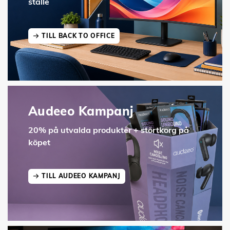
ställe
TILL BACK TO OFFICE
Audeeo Kampanj
20% på utvalda produkter + störtkorg på
köpet
TILL AUDEEO KAMPANJ