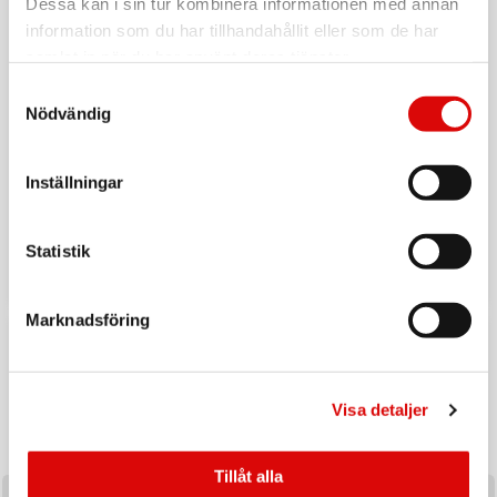
Dessa kan i sin tur kombinera informationen med annan
information som du har tillhandahållit eller som de har
samlat in när du har använt deras tjänster.
Samtyckesval
Nödvändig
Inställningar
Tillbaka till vardagen
Ladda upp inför hösten med ett handplockat sortiment av
Statistik
produkter utvalda för säsongens efterfrågan och
affärsmöjligheter.
Marknadsföring
KAMPANJ
Visa detaljer
Tillåt alla