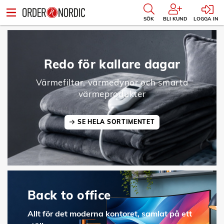
SÖK
BLI KUND
LOGGA IN
Redo för kallare dagar
Värmefiltar, värmedynor och smarta
värmeprodukter
SE HELA SORTIMENTET
Back to office
Allt för det moderna kontoret, samlat på ett