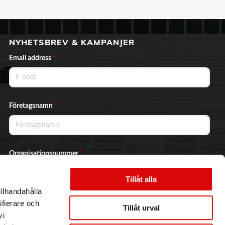
NYHETSBREV & KAMPANJER
Email address
*
Företagsnamn
*
Organisationsnummer
*
Tillåt alla
illhandahålla
Ja, jag vill prenumerera på nyhetsbrevet.
ifierare och
Tillåt urval
vi