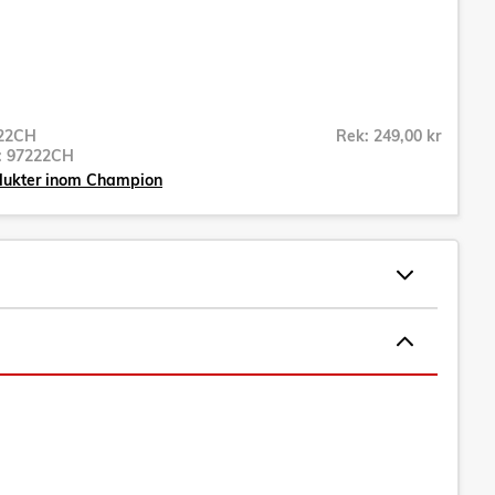
22CH
Rek: 249,00 kr
r:
97222CH
odukter inom Champion