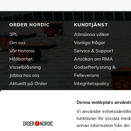
ORDER NORDIC
KUNDTJÄNST
3PL
Allmänna villkor
Om oss
Vanliga frågor
Vår historia
Service & Support
Hållbarhet
Ansökan om RMA
Visselblåsning
Godsefterlysning &
Jobba hos oss
Felleverans
Aktuellt på Order
Integritetspolicy
Varumärken
Om cookies
Denna webbplats använde
Vi använder enhetsidentifie
funktioner för sociala medi
annan information från din