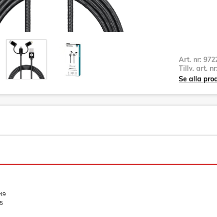
Art. nr:
972
Tillv. art. n
Se alla pr
49
5