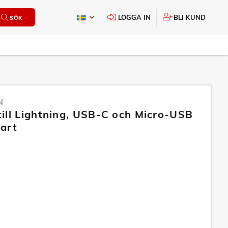
LOGGA IN
BLI KUND
SÖK
N
ill Lightning, USB-C och Micro-USB
art