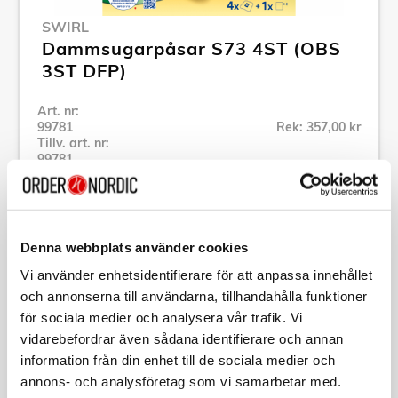
SWIRL
Dammsugarpåsar S73 4ST (OBS
3ST DFP)
Art. nr:
99781
Rek: 357,00 kr
Tillv. art. nr:
99781
Se alla produkter inom Swirl
Denna webbplats använder cookies
Specifikation
Vi använder enhetsidentifierare för att anpassa innehållet
och annonserna till användarna, tillhandahålla funktioner
Beskrivning
för sociala medier och analysera vår trafik. Vi
vidarebefordrar även sådana identifierare och annan
Art. nr:
99781
information från din enhet till de sociala medier och
Tillv. art. nr:
99781
annons- och analysföretag som vi samarbetar med.
EAN-kod: