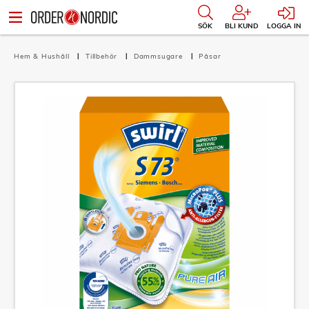
SÖK
BLI KUND
LOGGA IN
Hem & Hushåll
Tillbehör
Dammsugare
Påsar