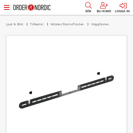
SÖK
BLI KUND
LOGGA IN
Ljud & Bild
Tillbehör
Möbler/Stativ/Fästen
Väggfästen