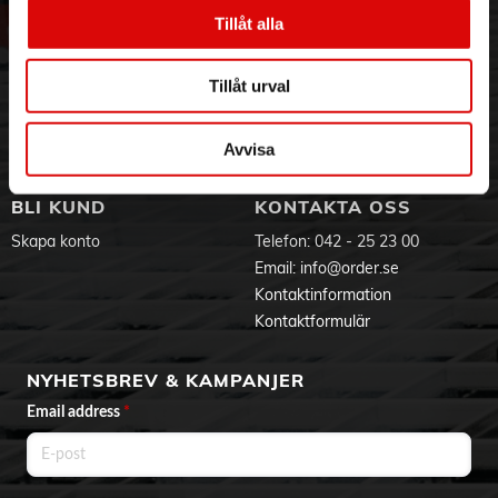
Profil: 1,1 cm
Vår historia
Service & Support
Tillåt alla
Installation: Dubbelbult, solid väggmontering
Hållbarhet
Ansökan om RMA
Material: Stål, plast
Visselblåsning
Godsefterlysning & Felleverans
Riktningsindikator: Ja
Tillåt urval
Viktkapacitet: 10 kg
Jobba hos oss
Integritetspolicy
Mått: 1,1 x 74,5 x 4,5 cm
Aktuellt på Order
Om cookies
Färg: Svart
Varumärken
Avvisa
Produktdokument
BLI KUND
KONTAKTA OSS
Skapa konto
Telefon:
042 - 25 23 00
Email:
info@order.se
Kontaktinformation
Kontaktformulär
NYHETSBREV & KAMPANJER
Email address
*