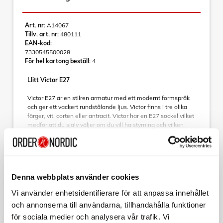
Art. nr:
A14067
Tillv. art. nr:
480111
EAN-kod:
7330545500028
För hel kartong beställ:
4
Llitt Victor E27
Victor E27 är en stilren armatur med ett modernt formspråk
och ger ett vackert rundstålande ljus. Victor finns i tre olika
färger, vit, corten eller antracit. Victor har en E27 sockel vilket
medför att du själv väljer om du vill ha styrning och vilken
ljusmängd som passar just ditt behov.
Läs mer
Specifikationer
Denna webbplats använder cookies
Ljusteknisk data
Varumärke
Sortera
Sockel (typ): E27
Vi använder enhetsidentifierare för att anpassa innehållet
Ljuskälla ingår: Nej
Tillbehör
och annonserna till användarna, tillhandahålla funktioner
Max: 40W
för sociala medier och analysera vår trafik. Vi
PHILIPS