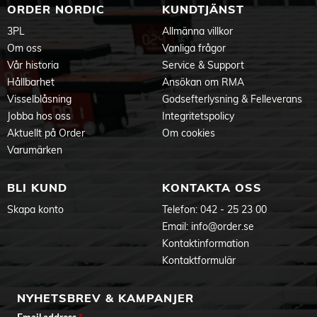
ORDER NORDIC
KUNDTJÄNST
3PL
Allmänna villkor
Om oss
Vanliga frågor
Vår historia
Service & Support
Hållbarhet
Ansökan om RMA
Visselblåsning
Godsefterlysning & Felleverans
Jobba hos oss
Integritetspolicy
Aktuellt på Order
Om cookies
Varumärken
BLI KUND
KONTAKTA OSS
Skapa konto
Telefon:
042 - 25 23 00
Email:
info@order.se
Kontaktinformation
Kontaktformulär
NYHETSBREV & KAMPANJER