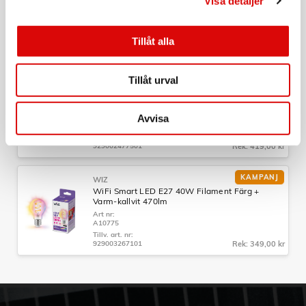
Visa detaljer
Art nr:
14568
Tillv. art. nr:
Tillåt alla
14568
Rek: 279,00 kr
Tillåt urval
PHILIPS HUE
White Ambiance Filament E27 A60 40W
Art nr:
Avvisa
929002477501
Tillv. art. nr:
929002477501
Rek: 419,00 kr
KAMPANJ
WIZ
WiFi Smart LED E27 40W Filament Färg +
Varm-kallvit 470lm
Art nr:
A10775
Tillv. art. nr:
929003267101
Rek: 349,00 kr