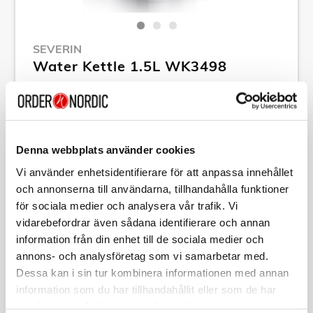
SEVERIN
Water Kettle 1.5L WK3498
Article no:
A15184
RSP: 399,00 kr
MPN:
3498000
Denna webbplats använder cookies
Show all products of Severin
Vi använder enhetsidentifierare för att anpassa innehållet
och annonserna till användarna, tillhandahålla funktioner
för sociala medier och analysera vår trafik. Vi
Specification
vidarebefordrar även sådana identifierare och annan
information från din enhet till de sociala medier och
Description
annons- och analysföretag som vi samarbetar med.
Dessa kan i sin tur kombinera informationen med annan
information som du har tillhandahållit eller som de har
Article no:
A15184
MPN:
3498000
samlat in när du har använt deras tjänster.