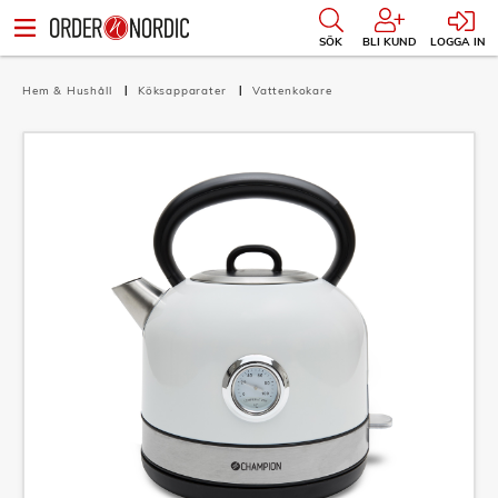
SÖK
BLI KUND
LOGGA IN
Hem & Hushåll
Köksapparater
Vattenkokare