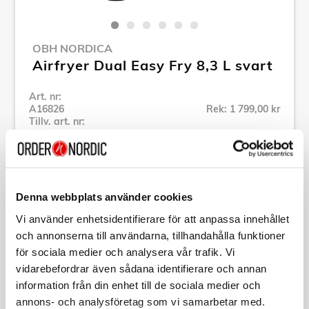
OBH NORDICA
Airfryer Dual Easy Fry 8,3 L svart
Art. nr:
A16826
Rek: 1 799,00 kr
Tillv. art. nr:
AG901NS0
Se alla produkter inom OBH Nordica
Denna webbplats använder cookies
Specifikation
Vi använder enhetsidentifierare för att anpassa innehållet
och annonserna till användarna, tillhandahålla funktioner
Beskrivning
för sociala medier och analysera vår trafik. Vi
vidarebefordrar även sådana identifierare och annan
information från din enhet till de sociala medier och
Art. nr:
A16826
Tillv. art. nr:
AG901NS0
annons- och analysföretag som vi samarbetar med.