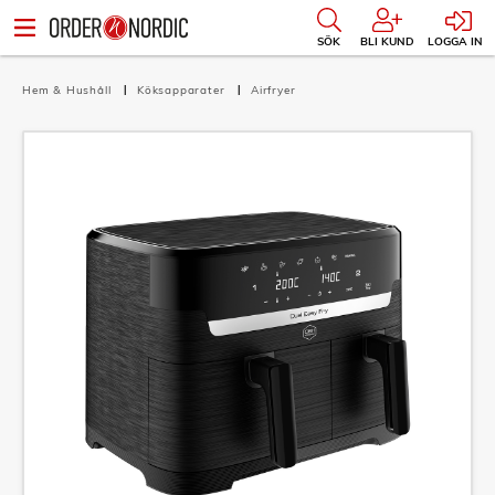
SÖK
BLI KUND
LOGGA IN
Hem & Hushåll
Köksapparater
Airfryer