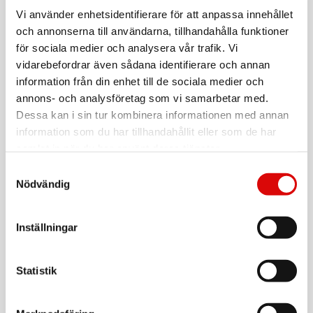
OBH NORDICA
Blender Smoothie Twister 7740
Vi använder enhetsidentifierare för att anpassa innehållet
och annonserna till användarna, tillhandahålla funktioner
Art nr:
7740
för sociala medier och analysera vår trafik. Vi
Tillv. art. nr:
vidarebefordrar även sådana identifierare och annan
7740
Rek: 499,00 kr
information från din enhet till de sociala medier och
annons- och analysföretag som vi samarbetar med.
OBH NORDICA
Våffeljärn Select 6967 Singel
Dessa kan i sin tur kombinera informationen med annan
information som du har tillhandahållit eller som de har
Art nr:
51076967
samlat in när du har använt deras tjänster.
Tillv. art. nr:
51076967
Rek: 379,00 kr
Samtyckesval
Nödvändig
OBH NORDICA
Varmluftsborste Artist Air Curler Brush 250 W
Inställningar
Art nr:
A12059
Tillv. art. nr:
3541
Rek: 399,00 kr
Statistik
OBH NORDICA
Locktång Björn Axén 3110 Touch 25mm