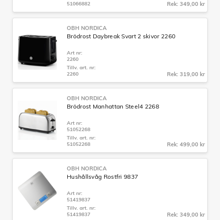
51066882
Rek: 349,00 kr
OBH NORDICA
Brödrost Daybreak Svart 2 skivor 2260
Art nr:
2260
Tillv. art. nr:
2260
Rek: 319,00 kr
OBH NORDICA
Brödrost Manhattan Steel4 2268
Art nr:
51052268
Tillv. art. nr:
51052268
Rek: 499,00 kr
OBH NORDICA
Hushållsvåg Rostfri 9837
Art nr:
51419837
Tillv. art. nr:
51419837
Rek: 349,00 kr