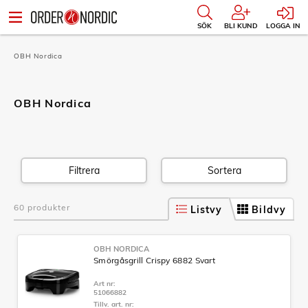
SÖK
BLI KUND
LOGGA IN
OBH Nordica
OBH Nordica
Filtrera
Sortera
60 produkter
Listvy
Bildvy
OBH NORDICA
Smörgåsgrill Crispy 6882 Svart
Art nr:
51066882
Tillv. art. nr: