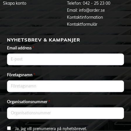
Skapa konto
Telefon:
042 - 25 23 00
Email:
info@order.se
Kontaktinformation
Kontaktformulär
NYHETSBREV & KAMPANJER
Email address
*
Företagsnamn
*
Organisationsnummer
*
Ja, jag vill prenumerera på nyhetsbrevet.