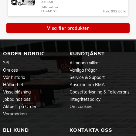
A10558
Tillv. art. nr:
FO2441S0
Rek: 999,00 kr
Visa fler produkter
ORDER NORDIC
KUNDTJÄNST
3PL
Allmänna villkor
Om oss
Vanliga frågor
Vår historia
Service & Support
Hållbarhet
Ansökan om RMA
Visselblåsning
Godsefterlysning & Felleverans
Jobba hos oss
Integritetspolicy
Aktuellt på Order
Om cookies
Varumärken
BLI KUND
KONTAKTA OSS