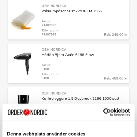
OBH NORDICA
Vakuumpåsar 50st 22x30CM 7955
Art nr:
71407955
Tillv. art. nr:
71407955
Rek: 249,00 kr
OBH NORDICA
Hårfön Björn Axén 5188 Flow
Art nr:
5188
Tillv. art. nr:
5188
Rek: 459,00 kr
OBH NORDICA
Kaffebryggare 1,5 Daybreak 2296 1000watt
Art nr:
2296
Tillv. art. nr:
2296
Rek: 449,00 kr
Denna webbplats använder cookies