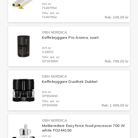
Art nr:
71407954
Tillv. art. nr:
71407954
Rek: 249,00 kr
OBH NORDICA
Kaffebryggare Pro Aroma, svart
Art nr:
A16832
Tillv. art. nr:
OP3038N0
Rek: 799,00 kr
OBH NORDICA
Kaffebryggare Duothek Dubbel
Art nr:
OP8508S0
Tillv. art. nr:
OP8508S0
Rek: 1 499,00 kr
OBH NORDICA
Matberedare Easy force food processor 700 W
white FO2441S0
Art nr: