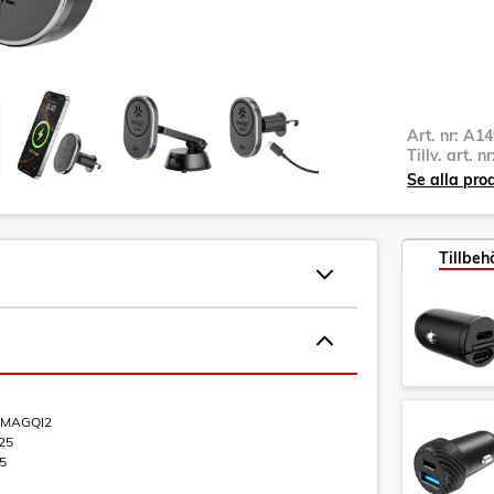
Art. nr:
A14
Tillv. art. n
Se alla pro
Tillbeh
MAGQI2
25
5