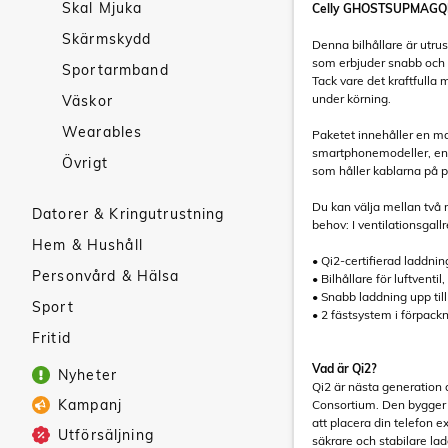
Skal Mjuka
Celly GHOSTSUPMAGQI2 
Skärmskydd
Denna bilhållare är utru
som erbjuder snabb och s
Sportarmband
Tack vare det kraftfulla
under körning.
Väskor
Wearables
Paketet innehåller en ma
smartphonemodeller, en l
Övrigt
som håller kablarna på p
Du kan välja mellan två m
Datorer & Kringutrustning
behov: I ventilationsgall
Hem & Hushåll
• Qi2-certifierad laddnin
Personvård & Hälsa
• Bilhållare för luftven
• Snabb laddning upp til
Sport
• 2 fästsystem i förpack
Fritid
Vad är Qi2?
Nyheter
Qi2 är nästa generation 
Kampanj
Consortium. Den bygger 
att placera din telefon e
Utförsäljning
säkrare och stabilare la