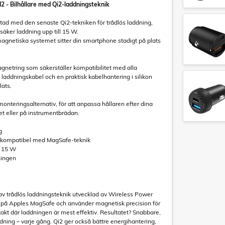
- Bilhållare med Qi2-laddningsteknik
stad med den senaste Qi2-tekniken för trådlös laddning,
äker laddning upp till 15 W.
 magnetiska systemet sitter din smartphone stadigt på plats
gnetring som säkerställer kompatibilitet med alla
addningskabel och en praktisk kabelhantering i silikon
lats.
onteringsalternativ, för att anpassa hållaren efter dina
ret eller på instrumentbrädan.
g
til, kompatibel med MagSafe-teknik
l 15 W
ningen
av trådlös laddningsteknik utvecklad av Wireless Power
på Apples MagSafe och använder magnetisk precision för
xakt där laddningen är mest effektiv. Resultatet? Snabbare,
ddning – varje gång. Qi2 ger också bättre energihantering,