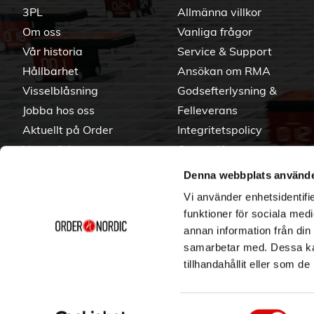
3PL
Allmänna villkor
Om oss
Vanliga frågor
Vår historia
Service & Support
Hållbarhet
Ansökan om RMA
Visselblåsning
Godsefterlysning &
Jobba hos oss
Felleverans
Aktuellt på Order
Integritetspolicy
Varumärken
Om cookies
Denna webbplats använde
Vi använder enhetsidentifie
funktioner för sociala medi
annan information från din
samarbetar med. Dessa kan
tillhandahållit eller som d
Samtyckesval