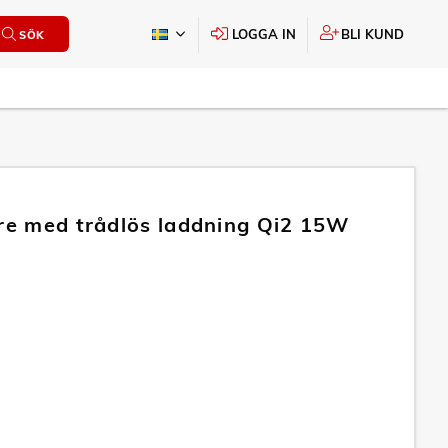
LOGGA IN
BLI KUND
SÖK
are med trådlös laddning Qi2 15W