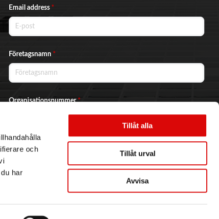
Email address
*
Företagsnamn
*
Organisationsnummer
*
Tillåt alla
illhandahålla
Ja, jag vill prenumerera på nyhetsbrevet.
ifierare och
Tillåt urval
vi
 du har
Avvisa
Skicka