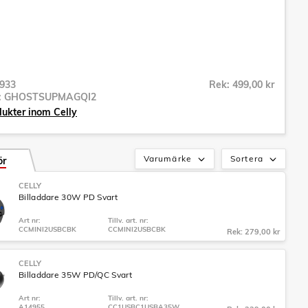
933
Rek: 499,00 kr
r:
GHOSTSUPMAGQI2
dukter inom Celly
Varumärke
Sortera
ör
CELLY
Billaddare 30W PD Svart
Art nr:
Tillv. art. nr:
CCMINI2USBCBK
CCMINI2USBCBK
Rek: 279,00 kr
CELLY
Billaddare 35W PD/QC Svart
Art nr:
Tillv. art. nr:
A14955
CC1USBC1USBA35W